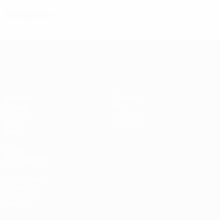
Discipline
UEFA Women's Champions League
Matches
Équipes
Tirages
Infos
UEFA.tv
Histoire
Jeux
À propos
Stats
VOIR
ÉGALEMENT
fr.UEFA.com
Fondation
UEFA pour
l'enfance