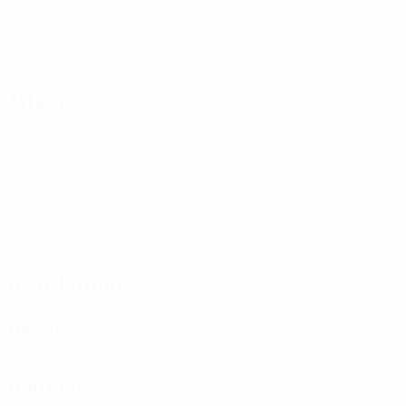
Buts
Buts concédés
0,5 moy. par match
4
0
Cartons jaunes
Cartons rouges
2 moy. par match
Attaque
Distribution
Défense
Gardiens