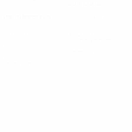
09/11/1996 (29)
Statistiques clés
Voir toutes les stats
2
173
Matches joués
Minutes jouées
86,5 moy. par match
0
0
Buts
Cartons jaunes
0
Cartons rouges