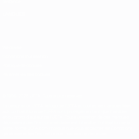
l'enfance
LANGUES
Français
English
Français
Deutsch
Русский
Español
Italiano
Português
Vie privée
Conditions d'utilisation
Politique de cookies
Paramètres des cookies
© 1998-2026 UEFA. Tous droits réservés.
La désignation UEFA, le logo de l'UEFA et toutes les marques liées
aux compétitions de l'UEFA sont protégés en tant que marques
et/ou droits d'auteur de l'UEFA. Toute utilisation de ces marques
déposées à des fins commerciales est interdite. L'utilisation de la
plate-forme UEFA.com implique que vous acceptez les Conditions
générales et les Dispositions en matière de vie privée.