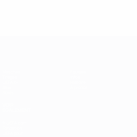
UEFA Women's Champions League
Matches
Équipes
Tirages
Infos
UEFA.tv
Histoire
Jeux
À propos
Stats
VOIR
ÉGALEMENT
fr.UEFA.com
Fondation
UEFA pour