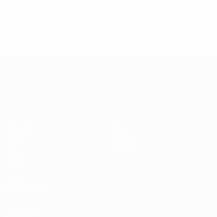
* Suspendue jusqu'à nouvel ordre. <a
href='https://fr.uefa.com/insideuefa/mediaservices/media
148df3adfcb7-1e200e38ed6f-1000--fifa-uefa-suspendem-
equipas-e-seleccoes-russas-de-todas-as-prov/' >En
savoir plus</a>
Championnat d'Europe des moi
Matches
Infos
Groupes
Histoire
Vidéo
À propos
Stats
Boutique
Équipes
VOIR
ÉGALEMENT
fr.UEFA.com
Fondation