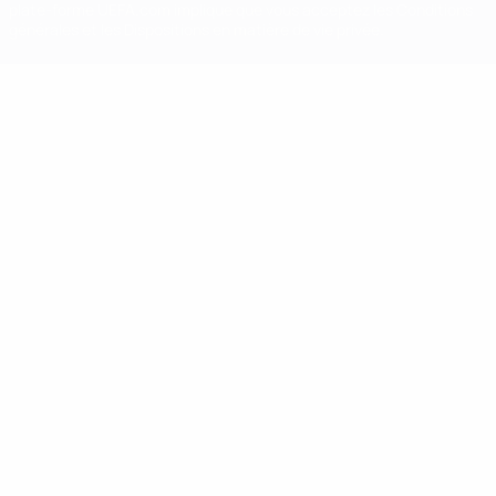
plate-forme UEFA.com implique que vous acceptez les Conditions
générales et les Dispositions en matière de vie privée.