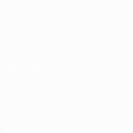
UEFA pour
l'enfance
Boutique
LANGUES
Français
English
Français
Deutsch
Русский
Español
Italiano
Português
Vie privée
Conditions d'utilisation
Politique de cookies
Paramètres des cookies
© 1998-2026 UEFA. Tous droits réservés.
La désignation UEFA, le logo de l'UEFA et toutes les marques liées
aux compétitions de l'UEFA sont protégés en tant que marques
et/ou droits d'auteur de l'UEFA. Toute utilisation de ces marques
déposées à des fins commerciales est interdite. L'utilisation de la