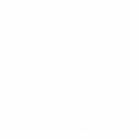
26
· Tour de qualification
269
Minutes jouées
44,84 moy. par match
0
Passes décisives
0