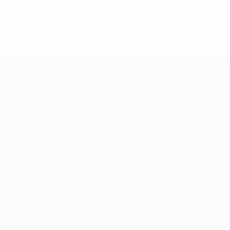
2-148df3adfcb7-1e200e38ed6f-1000--fifa-uefa-suspendem-
</a>