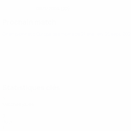
08/1/2004 (22)
DATE DE NAISSANCE
Prochain match
Championnat d'Europe des moins de 21 ans
ven. 25 sept. 20
Statistiques clés
5
Matches joués
0
Buts
1