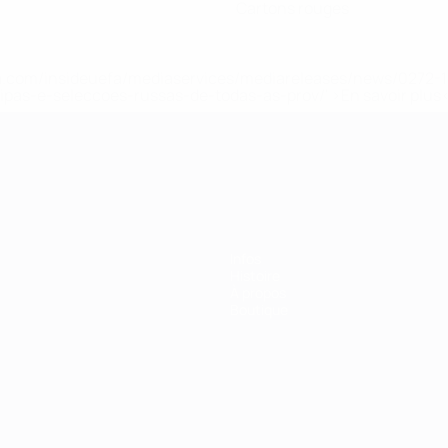
Cartons rouges
.uefa.com/insideuefa/mediaservices/mediareleases/news/027
ipas-e-seleccoes-russas-de-todas-as-prov/' >En savoir plus
ns de 21 ans
Infos
Histoire
À propos
Boutique