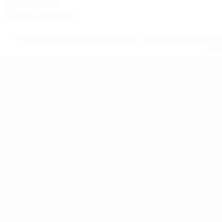
Cartons jaunes
0,17 moy. par match
* Suspendue jusqu'à nouvel ordre. <a href='https://fr
equ
Championnat d'Europe des moi
Matches
Groupes
Vidéo
Stats
Équipes
VOIR ÉGALEMENT
fr.UEFA.com
Fondation UEFA pour l'enfance
Boutique