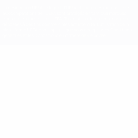
La désignation UEFA, le logo de l'UEFA et toutes les marques liées
aux compétitions de l'UEFA sont protégés en tant que marques
et/ou droits d'auteur de l'UEFA. Toute utilisation de ces marques
déposées à des fins commerciales est interdite. L'utilisation de la
plate-forme UEFA.com implique que vous acceptez les Conditions
générales et les Dispositions en matière de vie privée.