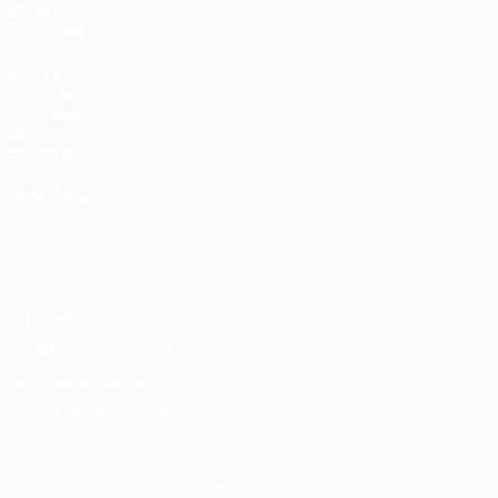
VOIR
ÉGALEMENT
fr.UEFA.com
Fondation
UEFA pour
l'enfance
Boutique
LANGUES
Français
English
Français
Deutsch
Русский
Español
Italiano
Português
Vie privée
Conditions d'utilisation
Politique de cookies
Paramètres des cookies
© 1998-2026 UEFA. Tous droits réservés.