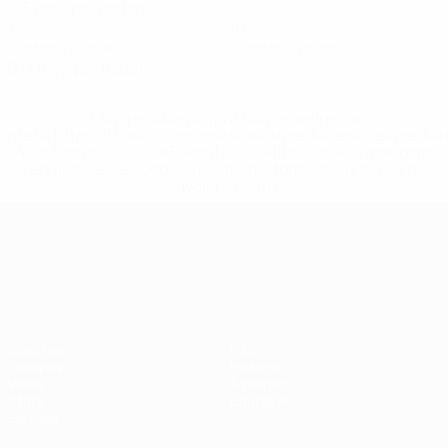
0,5 moy. par match
1
0
Cartons jaunes
Cartons rouges
0,17 moy. par match
* Suspendue jusqu'à nouvel ordre. <a
href='https://fr.uefa.com/insideuefa/mediaservices/media
148df3adfcb7-1e200e38ed6f-1000--fifa-uefa-suspendem-
equipas-e-seleccoes-russas-de-todas-as-prov/' >En
savoir plus</a>
Championnat d'Europe des moi
Matches
Infos
Groupes
Histoire
Vidéo
À propos
Stats
Boutique
Équipes