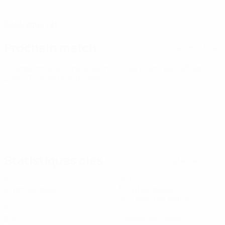
DATE DE NAISSANCE
02/5/2005 (21)
Prochain match
Tous les matches
Championnat d'Europe des moins de 21 ans
ven. 25 sept.
2026
· Tour de qualification
Statistiques clés
Voir toutes les stats
6
207
Matches joués
Minutes jouées
34,5 moy. par match
3
0
Buts
Passes décisives