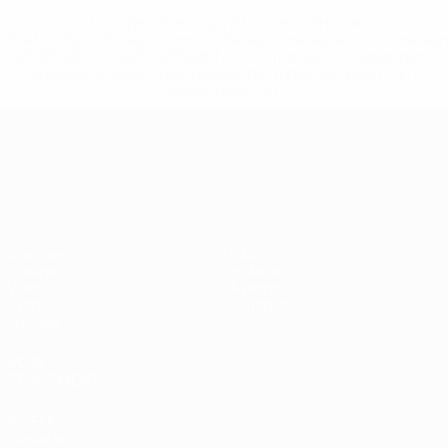
* Suspendue jusqu'à nouvel ordre. <a
href='https://fr.uefa.com/insideuefa/mediaservices/media
148df3adfcb7-1e200e38ed6f-1000--fifa-uefa-suspendem-
equipas-e-seleccoes-russas-de-todas-as-prov/' >En
savoir plus</a>
Championnat d'Europe des moi
Matches
Infos
Groupes
Histoire
Vidéo
À propos
Stats
Boutique
Équipes
VOIR
ÉGALEMENT
fr.UEFA.com
Fondation