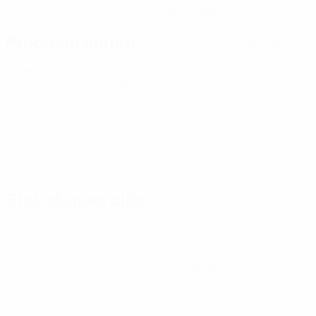
03/3/2005 (21)
Prochain match
Tous les matches
Championnat d'Europe des moins de 21 ans
ven. 25 sept.
2026
· Tour de qualification
Statistiques clés
Voir toutes les stats
1
7
Matches joués
Minutes jouées
0
0
Buts
Passes décisives
0
0
Cartons jaunes
Cartons rouges