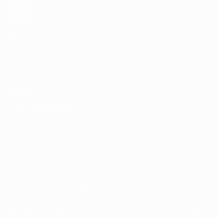
UEFA pour
l'enfance
Boutique
LANGUES
Français
English
Français
Deutsch
Русский
Español
Italiano
Português
Vie privée
Conditions d'utilisation
Politique de cookies
Paramètres des cookies
© 1998-2026 UEFA. Tous droits réservés.
La désignation UEFA, le logo de l'UEFA et toutes les marques liées
aux compétitions de l'UEFA sont protégés en tant que marques
et/ou droits d'auteur de l'UEFA. Toute utilisation de ces marques
déposées à des fins commerciales est interdite. L'utilisation de la