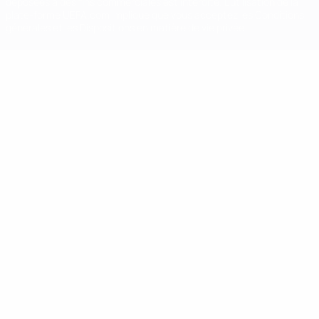
déposées à des fins commerciales est interdite. L'utilisation de la
plate-forme UEFA.com implique que vous acceptez les Conditions
générales et les Dispositions en matière de vie privée.