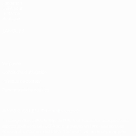
Fondation
UEFA pour
l'enfance
Boutique
LANGUES
Français
English
Français
Deutsch
Русский
Español
Italiano
Português
Vie privée
Conditions d'utilisation
Politique de cookies
Paramètres des cookies
© 1998-2026 UEFA. Tous droits réservés.
La désignation UEFA, le logo de l'UEFA et toutes les marques liées
aux compétitions de l'UEFA sont protégés en tant que marques
et/ou droits d'auteur de l'UEFA. Toute utilisation de ces marques