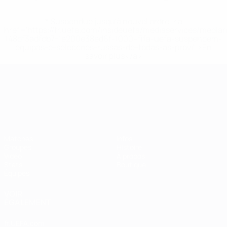
* Suspendue jusqu'à nouvel ordre. <a
href='https://fr.uefa.com/insideuefa/mediaservices/media
148df3adfcb7-1e200e38ed6f-1000--fifa-uefa-suspendem-
equipas-e-seleccoes-russas-de-todas-as-prov/' >En
savoir plus</a>
Championnat d'Europe des moi
Matches
Infos
Groupes
Histoire
Vidéo
À propos
Stats
Boutique
Équipes
VOIR
ÉGALEMENT
fr.UEFA.com