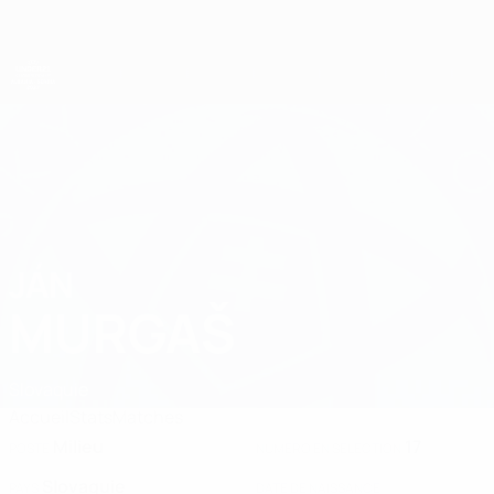
Passer
au
contenu
principal
Championnat d'Europe des moins de 21 ans
JÁN
Ján Murgaš Stats 2027
MURGAŠ
Slovaquie
Accueil
Stats
Matches
Milieu
17
POSTE
NUMÉRO EN SÉLECTION
Slovaquie
PAYS
DATE DE NAISSANCE