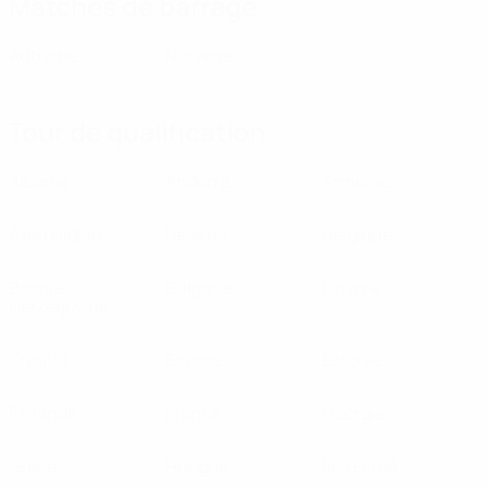
Matches de barrage
Autriche
Norvège
Tour de qualification
Albanie
Andorre
Arménie
Azerbaïdjan
Belarus
Belgique
Bosnie-
Bulgarie
Chypre
Herzégovine
Croatie
Écosse
Estonie
Finlande
France
Géorgie
Grèce
Hongrie
Îles Féroé