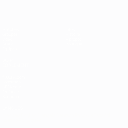
Matches
Infos
Groupes
Histoire
Vidéo
À propos
Stats
Boutique
Équipes
VOIR
ÉGALEMENT
fr.UEFA.com
Fondation
UEFA pour
l'enfance
Boutique
LANGUES
Français
English
Français
Deutsch
Русский
Español
Italiano
Português