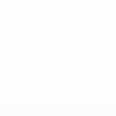
Irlande du Nord
Islande
Israël
Kazakhstan
Lettonie
Liechtenstein
Lituanie
Luxembourg
Malte
Moldavie
Monténégro
Pays de Galles
Pays-Bas
Rép. d'Irlande
Roumanie
Russie*
Saint-Marin
Slovénie
Suisse
Turquie
Ukraine
Championnat d'Europe des moi