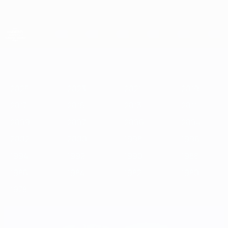
Passer
au
contenu
principal
Championnat d'Europe des moins de 21 ans
2025
2023
2021
2019
2017
2015
2013
2011
2009
2
2025
2023
2021
2019
2017
2015
2013
2011
2009
2007
2006
2004
2002
2000
1998
1996
1994
1992
1990
1988
1986
1984
1982
1980
1978