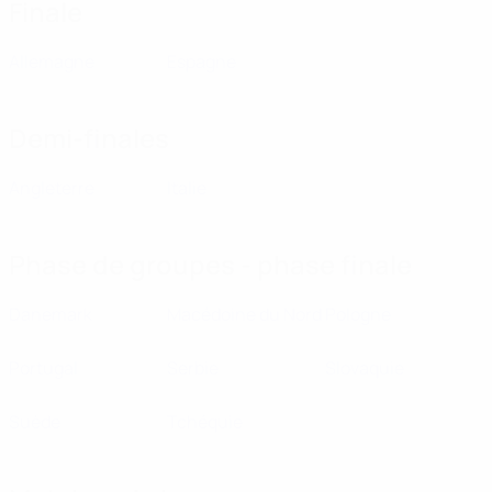
Finale
Allemagne
Espagne
Demi-finales
Angleterre
Italie
Phase de groupes - phase finale
Danemark
Macédoine du Nord
Pologne
Portugal
Serbie
Slovaquie
Suède
Tchéquie