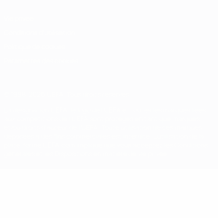
Vie privée
Conditions d'utilisation
Politique de cookies
Paramètres des cookies
© 1998-2026 UEFA. Tous droits réservés.
La désignation UEFA, le logo de l'UEFA et toutes les marques liées
aux compétitions de l'UEFA sont protégés en tant que marques
et/ou droits d'auteur de l'UEFA. Toute utilisation de ces marques
déposées à des fins commerciales est interdite. L'utilisation de la
plate-forme UEFA.com implique que vous acceptez les Conditions
générales et les Dispositions en matière de vie privée.