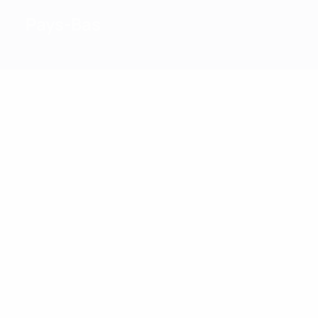
Pays-Bas
2
Meilleurs
buteurs
14
14
Huntelaar
Makaay
Plus grand nombre
de matches