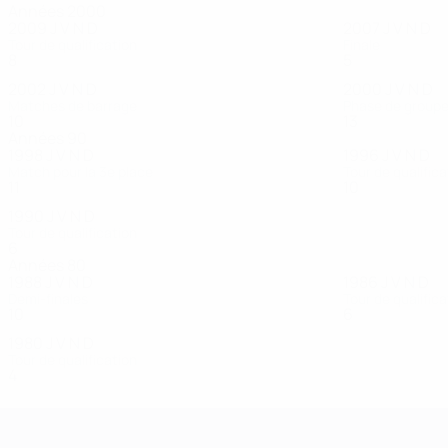
Années 2000
2009
J
V
N
D
2007
J
V
N
D
Tour de qualification
Finale
8
5
1
2
5
4
1
0
2002
J
V
N
D
2000
J
V
N
D
Matches de barrage
Phase de groupes
10
5
3
2
13
8
1
4
Années 90
1998
J
V
N
D
1996
J
V
N
D
Match pour la 3e place
Tour de qualifica
11
7
1
3
10
6
2
2
1990
J
V
N
D
Tour de qualification
6
1
2
3
Années 80
1988
J
V
N
D
1986
J
V
N
D
Demi-finales
Tour de qualifica
10
8
0
2
6
4
1
1
1980
J
V
N
D
Tour de qualification
4
0
1
3
Championnat d'Europe des moi