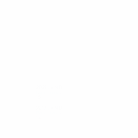
19
19
Makaay
Fer
2021
J
V
N
D
Demi-finales
15
11
2
2
2013
J
V
N
D
Demi-finales
14
10
1
3