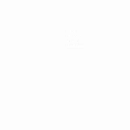
Infos
Histoire
À propos
Boutique
Português