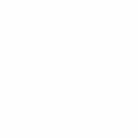
24
21
Taylor
De Ridder
Matches joués
Années 2020
2027
J
V
N
D
2025
J
V
N
D
Tour de qualification
Demi-finales
8
1
2
2
15
12
1
2
Années 2010
2019
J
V
N
D
2017
J
V
N
D
Tour de qualification
Tour de qualifica
10
5
3
2
8
4
2
2
2011
J
V
N
D
Matches de barrage
10
8
0
2