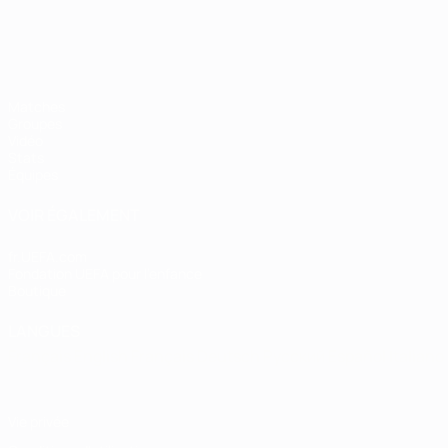
Matches
Groupes
Vidéo
Stats
Équipes
VOIR ÉGALEMENT
fr.UEFA.com
Fondation UEFA pour l'enfance
Boutique
LANGUES
Français
English
Français
Deutsch
Русский
Español
Italiano
Vie privée