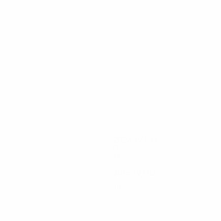
20
19
Bruggink
Rensch
2023
J
V
N
D
Phase de groupes
13
8
5
0
2015
J
V
N
D
tion
Matches de barrage
10
5
1
4