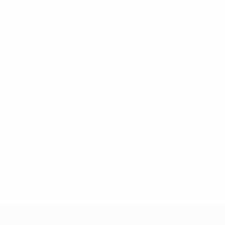
2006
J
V
N
D
Finale
17
11
4
2
 - phase finale
1994
J
V
N
D
tion
Tour de qualification
10
3
2
5
1984
J
V
N
D
tion
Tour de qualification
4
1
2
1
ns de 21 ans