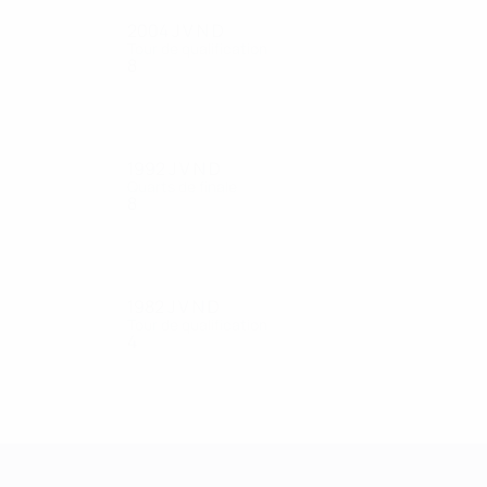
2004
J
V
N
D
Tour de qualification
8
1
4
3
1992
J
V
N
D
Quarts de finale
8
5
2
1
1982
J
V
N
D
Tour de qualification
4
2
0
2