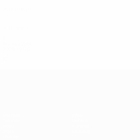
8
1
1
6
2013
J
V
N
D
Tour de qualification
8
0
3
5
2011
J
V
N
D
Tour de qualification
10
3
2
5
Années 2000
2009
J
V
N
D
Tour de qualification
10
1
1
8
Championnat d'Europe des moi
Matches
Infos
Groupes
Histoire
Vidéo
À propos
Stats
Boutique
Équipes