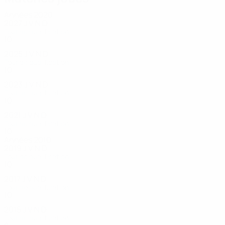
Années 2020
2027
J
V
N
D
Tour de qualification
10
3
0
4
2025
J
V
N
D
Tour de qualification
10
3
1
6
2023
J
V
N
D
Tour de qualification
10
2
4
4
2021
J
V
N
D
Tour de qualification
10
3
0
7
Années 2010
2019
J
V
N
D
Tour de qualification
10
1
4
5
2017
J
V
N
D
Tour de qualification
10
0
1
9
2015
J
V
N
D
Tour de qualification