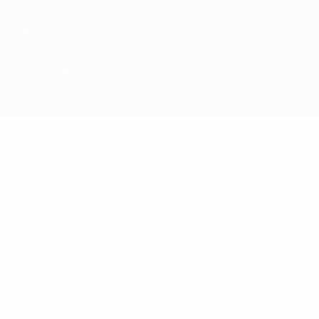
© 1998-2026 UEFA. Tous droits réservés.
La désignation UEFA, le logo de l'UEFA et toutes les marques liées
aux compétitions de l'UEFA sont protégés en tant que marques
et/ou droits d'auteur de l'UEFA. Toute utilisation de ces marques
déposées à des fins commerciales est interdite. L'utilisation de la
plate-forme UEFA.com implique que vous acceptez les Conditions
générales et les Dispositions en matière de vie privée.