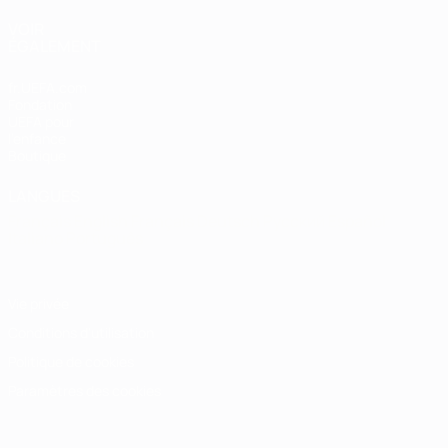
VOIR
ÉGALEMENT
fr.UEFA.com
Fondation
UEFA pour
l'enfance
Boutique
LANGUES
Français
English
Français
Deutsch
Русский
Español
Italiano
Português
Vie privée
Conditions d'utilisation
Politique de cookies
Paramètres des cookies