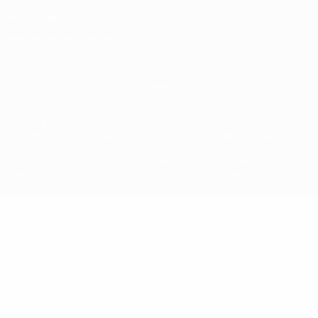
Politique de cookies
Paramètres des cookies
© 1998-2026 UEFA. Tous droits réservés.
La désignation UEFA, le logo de l'UEFA et toutes les marques liées
aux compétitions de l'UEFA sont protégés en tant que marques
et/ou droits d'auteur de l'UEFA. Toute utilisation de ces marques
déposées à des fins commerciales est interdite. L'utilisation de la
plate-forme UEFA.com implique que vous acceptez les Conditions
générales et les Dispositions en matière de vie privée.