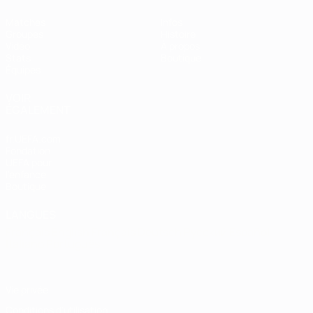
Matches
Infos
Groupes
Histoire
Vidéo
À propos
Stats
Boutique
Équipes
VOIR
ÉGALEMENT
fr.UEFA.com
Fondation
UEFA pour
l'enfance
Boutique
LANGUES
Français
English
Français
Deutsch
Русский
Español
Italiano
Português
Vie privée
Conditions d'utilisation