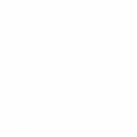
Années 2020
2027
J
V
N
D
Tour de qualification
10
1
1
5
2025
J
V
N
D
Tour de qualification
10
3
0
7
2023
J
V
N
D
Tour de qualification
8
0
2
6
2021
J
V
N
D
Tour de qualification
10
3
1
6
Années 2010
2019
J
V
N
D
Tour de qualification
10
2
4
4
2017
J
V
N
D
Tour de qualification
8
1
1
6
2015
J
V
N
D
Tour de qualification
8
3
0
5