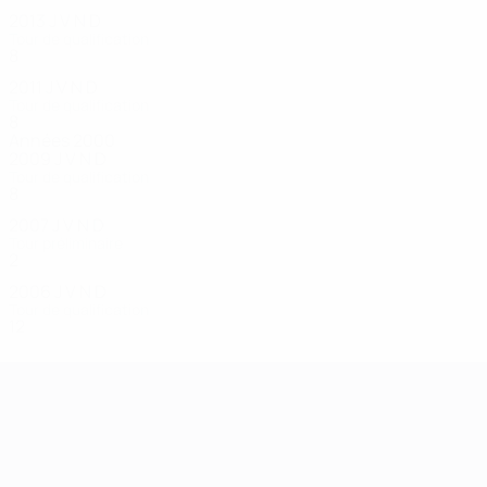
2013
J
V
N
D
Tour de qualification
8
0
4
4
2011
J
V
N
D
Tour de qualification
8
1
2
5
Années 2000
2009
J
V
N
D
Tour de qualification
8
2
0
6
2007
J
V
N
D
Tour préliminaire
2
0
1
1
2006
J
V
N
D
Tour de qualification
12
2
1
9
Championnat d'Europe des moi