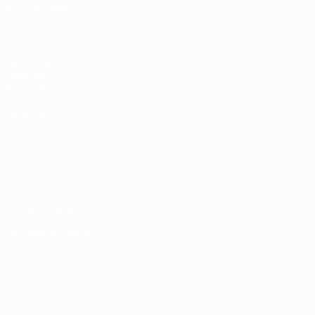
ÉGALEMENT
fr.UEFA.com
Fondation
UEFA pour
l'enfance
Boutique
LANGUES
Français
English
Français
Deutsch
Русский
Español
Italiano
Português
Vie privée
Conditions d'utilisation
Politique de cookies
Paramètres des cookies
© 1998-2026 UEFA. Tous droits réservés.