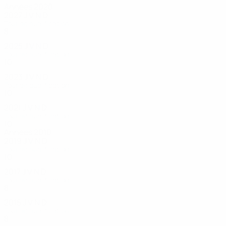
Années 2020
2027
J
V
N
D
Tour de qualification
8
1
1
4
2025
J
V
N
D
Tour de qualification
10
1
3
6
2023
J
V
N
D
Tour de qualification
10
4
0
6
2021
J
V
N
D
Tour de qualification
10
2
2
5
Années 2010
2019
J
V
N
D
Tour de qualification
10
4
2
4
2017
J
V
N
D
Tour de qualification
8
2
2
4
2015
J
V
N
D
Tour de qualification
8
1
0
7