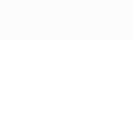
La désignation UEFA, le logo de l'UEFA et toutes les marques liées
aux compétitions de l'UEFA sont protégés en tant que marques
et/ou droits d'auteur de l'UEFA. Toute utilisation de ces marques
déposées à des fins commerciales est interdite. L'utilisation de la
plate-forme UEFA.com implique que vous acceptez les Conditions
générales et les Dispositions en matière de vie privée.