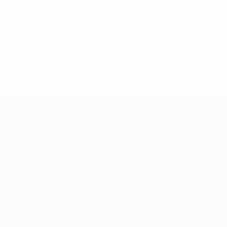
Tour de qualification
8
2
1
5
Années 90
1998
J
V
N
D
Tour de qualification
10
6
2
2
1996
J
V
N
D
Tour de qualification
10
5
1
4
Championnat d'Europe des moi
Matches
Infos
Groupes
Histoire
Vidéo
À propos
Stats
Boutique
Équipes
VOIR