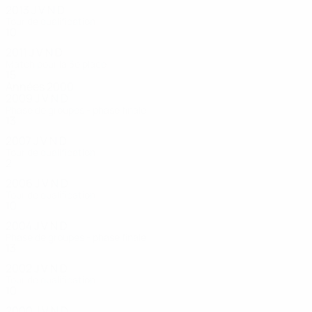
2013
J
V
N
D
Tour de qualification
10
4
1
5
2011
J
V
N
D
Match pour la 3e place
15
8
2
5
Années 2000
2009
J
V
N
D
Phase de groupes - phase finale
13
6
3
4
2007
J
V
N
D
Tour de qualification
2
1
0
1
2006
J
V
N
D
Tour de qualification
10
4
1
5
2004
J
V
N
D
Phase de groupes - phase finale
13
8
2
3
2002
J
V
N
D
Tour de qualification
10
5
1
4
2000
J
V
N
D