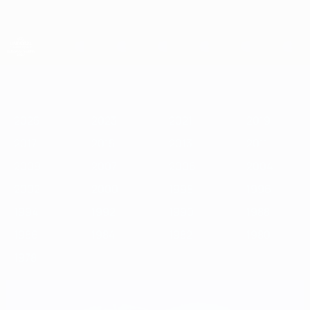
Passer
au
contenu
principal
Championnat d'Europe des moins de 21 ans
2025
2023
2021
2019
2017
2015
2013
2011
2009
2
2025
2023
2021
2019
2017
2015
2013
2011
2009
2007
2006
2004
2002
2000
1998
1996
1994
1992
1990
1988
1986
1984
1982
1980
1978