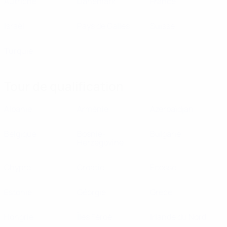
Autriche
Danemark
France
Israël
Pays de Galles
Suisse
Turquie
Tour de qualification
Albanie
Arménie
Azerbaïdjan
Belgique
Bosnie-
Bulgarie
Herzégovine
Chypre
Croatie
Écosse
Estonie
Géorgie
Grèce
Hongrie
Îles Féroé
Irlande du Nord