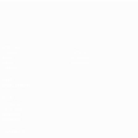
Championnat d'Europe des moi
Matches
Infos
Groupes
Histoire
Vidéo
À propos
Stats
Boutique
Équipes
VOIR
ÉGALEMENT
fr.UEFA.com
Fondation
UEFA pour
l'enfance
Boutique
LANGUES