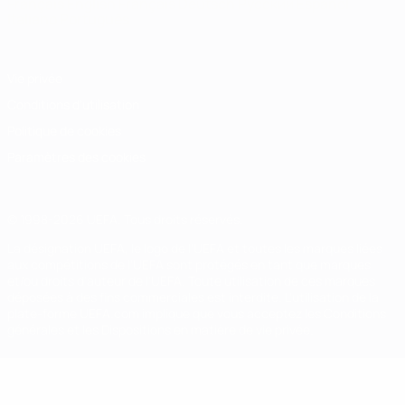
Français
English
Français
Deutsch
Русский
Español
Italiano
Português
Vie privée
Conditions d'utilisation
Politique de cookies
Paramètres des cookies
© 1998-2026 UEFA. Tous droits réservés.
La désignation UEFA, le logo de l'UEFA et toutes les marques liées
aux compétitions de l'UEFA sont protégés en tant que marques
et/ou droits d'auteur de l'UEFA. Toute utilisation de ces marques
déposées à des fins commerciales est interdite. L'utilisation de la
plate-forme UEFA.com implique que vous acceptez les Conditions
générales et les Dispositions en matière de vie privée.