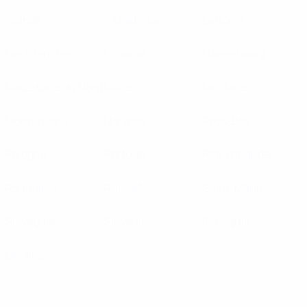
Islande
Kazakhstan
Lettonie
Liechtenstein
Lituanie
Luxembourg
Macédoine du Nord
Malte
Moldavie
Monténégro
Norvège
Pays-Bas
Pologne
Portugal
Rép. d'Irlande
Roumanie
Russie*
Saint-Marin
Slovaquie
Slovénie
Tchéquie
Ukraine