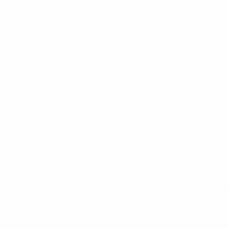
* Suspendue jusqu'à nouvel ordre. <a
href='https://fr.uefa.com/insideuefa/mediaservices/media
148df3adfcb7-1e200e38ed6f-1000--fifa-uefa-suspendem-
equipas-e-seleccoes-russas-de-todas-as-prov/' >En
savoir plus</a>