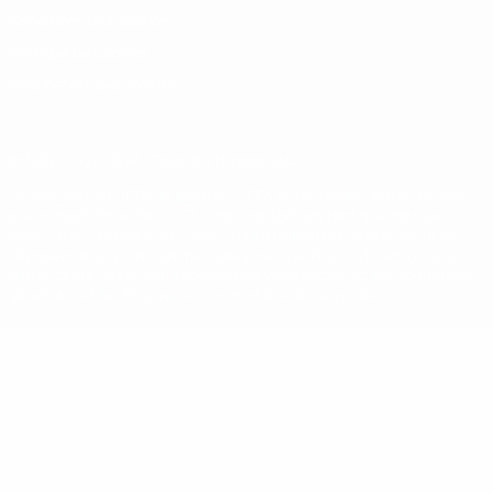
Conditions d'utilisation
Politique de cookies
Paramètres des cookies
© 1998-2026 UEFA. Tous droits réservés.
La désignation UEFA, le logo de l'UEFA et toutes les marques liées
aux compétitions de l'UEFA sont protégés en tant que marques
et/ou droits d'auteur de l'UEFA. Toute utilisation de ces marques
déposées à des fins commerciales est interdite. L'utilisation de la
plate-forme UEFA.com implique que vous acceptez les Conditions
générales et les Dispositions en matière de vie privée.