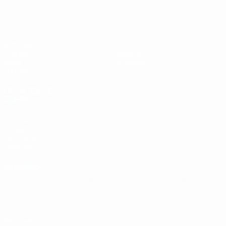
EURO des moins de 19 ans de l’UEFA
Matches
Infos
Tirages
Histoire
Vidéo
À propos
Équipes
LES SITES DE
L'UEFA
fr.UEFA.com
Fondation
UEFA pour
l'enfance
LANGUES
Français
English
Français
Deutsch
Русский
Español
Italiano
Português
Vie privée