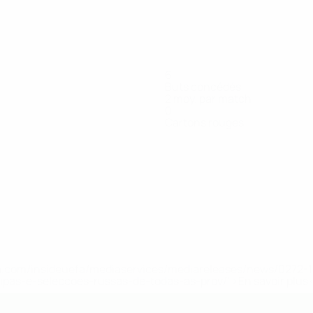
6
Buts concédés
2 moy. par match
0
Cartons rouges
horst
Gashi
Hawighorst
Is
J.
Möbius
Palma
Rüdiger
Schnit
Attaquant
Défenseur
Milieu
Gardien
Défenseur
Défenseur
Milieu
Mensah
Milieu
.uefa.com/insideuefa/mediaservices/mediareleases/news/027
ipas-e-seleccoes-russas-de-todas-as-prov/' >En savoir plus