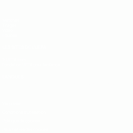
Matches
Tirages
Vidéo
Équipes
LES SITES DE L'UEFA
fr.UEFA.com
Fondation UEFA pour l'enfance
LANGUES
Français
English
Français
Deutsch
Русский
Español
Italiano
Vie privée
Conditions d'utilisation
Politique de cookies
Paramètres des cookies