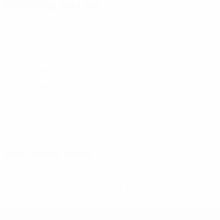
Statistiques clés
5
Buts
1,67 moy. par match
9
Cartons jaunes
3 moy. par match
Voir toutes les stats
Effectif
Abraha
Ajayi
Berghoff
Biazid
Bröcker
Eickel
Fahren
Défenseur
Attaquant
Milieu
Attaquant
Défenseur
Attaquant
Milieu
Dernières news
* Suspendue jusqu'à nouvel ordre. <a href='https://fr
equ
EURO des moins de 19 ans de l’UEFA