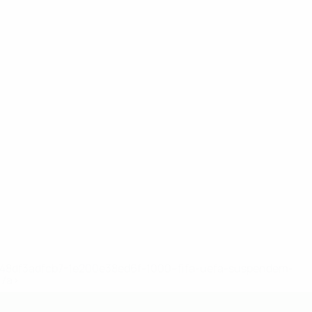
Voir l'effectif
zer
Staff
Tchitchi
Theuer
Trippel
Turay
complet
Attaquant
Défenseur
Défenseur
Gardien
Défenseur
2-148df3adfcb7-1e200e38ed6f-1000--fifa-uefa-suspendem-
</a>