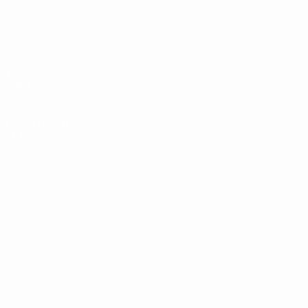
EURO des moins de 19 ans de l’UEFA
Matches
Infos
Tirages
Histoire
Vidéo
À propos
Équipes
LES SITES DE
L'UEFA
fr.UEFA.com
Fondation
UEFA pour
l'enfance
LANGUES
Français
English
Français
Deutsch
Русский
Español
Italiano
Português
Vie privée