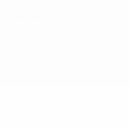
Conditions d'utilisation
Politique de cookies
Paramètres des cookies
© 1998-2026 UEFA. Tous droits réservés.
La désignation UEFA, le logo de l'UEFA et toutes les marques liées
aux compétitions de l'UEFA sont protégés en tant que marques
et/ou droits d'auteur de l'UEFA. Toute utilisation de ces marques
déposées à des fins commerciales est interdite. L'utilisation de la
plate-forme UEFA.com implique que vous acceptez les Conditions
générales et les Dispositions en matière de vie privée.