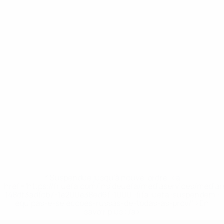
* Suspendue jusqu'à nouvel ordre. <a
href='https://fr.uefa.com/insideuefa/mediaservices/media
148df3adfcb7-1e200e38ed6f-1000--fifa-uefa-suspendem-
equipas-e-seleccoes-russas-de-todas-as-prov/' >En
savoir plus</a>