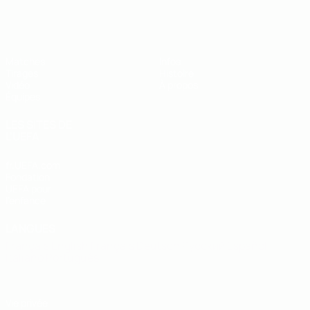
EURO des moins de 19 ans de l’UEFA
Matches
Infos
Tirages
Histoire
Vidéo
À propos
Équipes
LES SITES DE
L'UEFA
fr.UEFA.com
Fondation
UEFA pour
l'enfance
LANGUES
Français
English
Français
Deutsch
Русский
Español
Italiano
Português
Vie privée