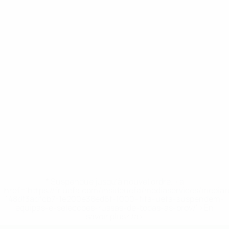
* Suspendue jusqu'à nouvel ordre. <a
href='https://fr.uefa.com/insideuefa/mediaservices/media
148df3adfcb7-1e200e38ed6f-1000--fifa-uefa-suspendem-
equipas-e-seleccoes-russas-de-todas-as-prov/' >En
savoir plus</a>