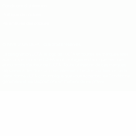
Conditions d'utilisation
Politique de cookies
Paramètres des cookies
© 1998-2026 UEFA. Tous droits réservés.
La désignation UEFA, le logo de l'UEFA et toutes les marques liées
aux compétitions de l'UEFA sont protégés en tant que marques
et/ou droits d'auteur de l'UEFA. Toute utilisation de ces marques
déposées à des fins commerciales est interdite. L'utilisation de la
plate-forme UEFA.com implique que vous acceptez les Conditions
générales et les Dispositions en matière de vie privée.