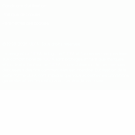
Conditions d'utilisation
Politique de cookies
Paramètres des cookies
© 1998-2026 UEFA. Tous droits réservés.
La désignation UEFA, le logo de l'UEFA et toutes les marques liées
aux compétitions de l'UEFA sont protégés en tant que marques
et/ou droits d'auteur de l'UEFA. Toute utilisation de ces marques
déposées à des fins commerciales est interdite. L'utilisation de la
plate-forme UEFA.com implique que vous acceptez les Conditions
générales et les Dispositions en matière de vie privée.