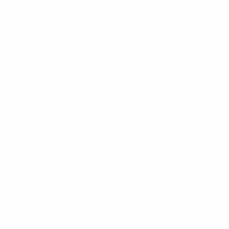
EURO des moins de 19 ans de l’UEFA
Matches
Infos
Tirages
Histoire
Vidéo
À propos
Équipes
LES SITES DE
L'UEFA
fr.UEFA.com
Fondation
UEFA pour
l'enfance
LANGUES
Français
English
Français
Deutsch
Русский
Español
Italiano
Português
Vie privée