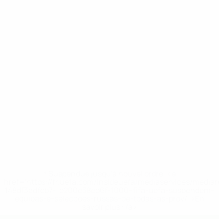
* Suspendue jusqu'à nouvel ordre. <a
href='https://fr.uefa.com/insideuefa/mediaservices/media
148df3adfcb7-1e200e38ed6f-1000--fifa-uefa-suspendem-
equipas-e-seleccoes-russas-de-todas-as-prov/' >En
savoir plus</a>