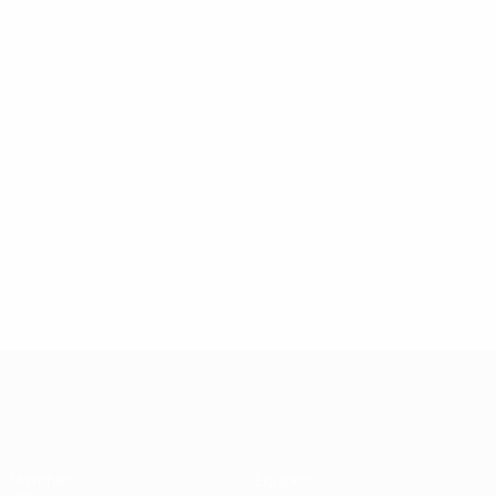
UEFA Champions League
Matches
Équipes