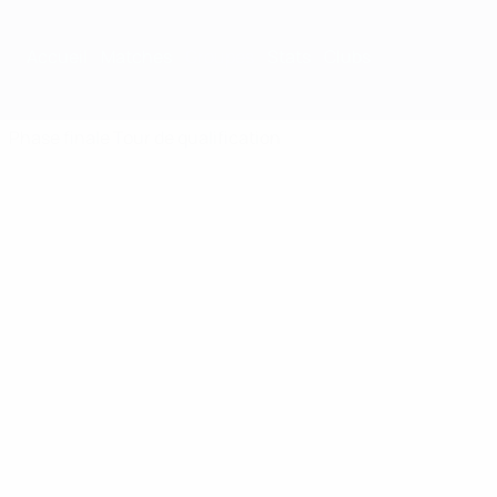
Accueil
Matches
Groupes
Stats
Clubs
Phase finale
Tour de qualification