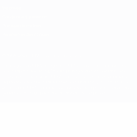
Vie privée
Conditions d'utilisation
Politique de cookies
Paramètres des cookies
© 1998-2026 UEFA. Tous droits réservés.
La désignation UEFA, le logo de l'UEFA et toutes les marques liées
aux compétitions de l'UEFA sont protégés en tant que marques
et/ou droits d'auteur de l'UEFA. Toute utilisation de ces marques
déposées à des fins commerciales est interdite. L'utilisation de la
plate-forme UEFA.com implique que vous acceptez les Conditions
générales et les Dispositions en matière de vie privée.