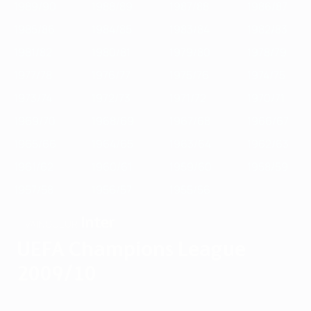
1989/90
1988/89
1987/88
1986/87
1985/86
1984/85
1983/84
1982/83
1981/82
1980/81
1979/80
1978/79
1977/78
1976/77
1975/76
1974/75
1973/74
1972/73
1971/72
1970/71
1969/70
1968/69
1967/68
1966/67
1965/66
1964/65
1963/64
1962/63
1961/62
1960/61
1959/60
1958/59
1957/58
1956/57
1955/56
Inter
VAINQUEUR
UEFA Champions League
2009/10