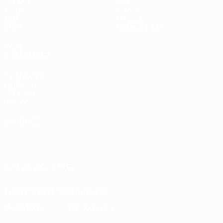
UEFA.tv
Infos
Tirages
Histoire
Jeux
À propos
Stats
Boutique (clubs)
VOIR
ÉGALEMENT
fr.UEFA.com
Fondation
UEFA pour
l'enfance
LANGUES
Français
English
Français
Deutsch
Русский
Español
Italiano
Português
العربية
SUIVEZ-NOUS SUR
Télécharger l'appli officielle