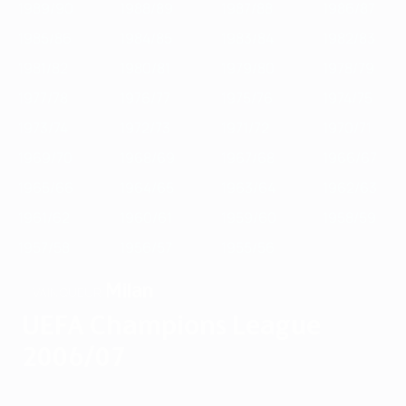
1989/90
1988/89
1987/88
1986/87
1985/86
1984/85
1983/84
1982/83
1981/82
1980/81
1979/80
1978/79
1977/78
1976/77
1975/76
1974/75
1973/74
1972/73
1971/72
1970/71
1969/70
1968/69
1967/68
1966/67
1965/66
1964/65
1963/64
1962/63
1961/62
1960/61
1959/60
1958/59
1957/58
1956/57
1955/56
Milan
VAINQUEUR
UEFA Champions League
2006/07