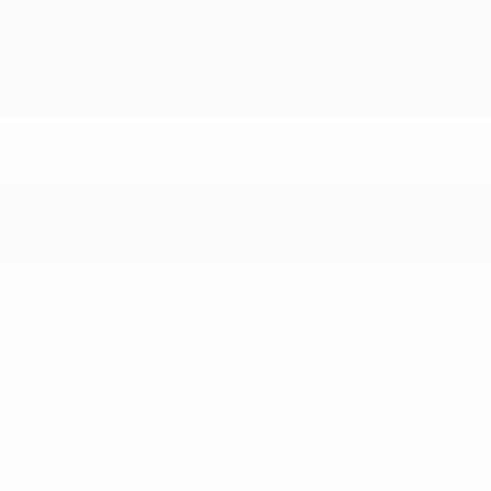
Accueil
Matches
Groupes
Stats
Clubs
Matches - 2006/07