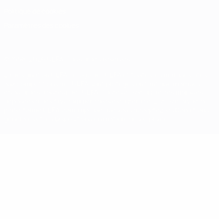
Politique de cookies
Paramètres des cookies
© 1998-2026 UEFA. Tous droits réservés.
La désignation UEFA, le logo de l'UEFA et toutes les marques liées
aux compétitions de l'UEFA sont protégés en tant que marques
et/ou droits d'auteur de l'UEFA. Toute utilisation de ces marques
déposées à des fins commerciales est interdite. L'utilisation de la
plate-forme UEFA.com implique que vous acceptez les Conditions
générales et les Dispositions en matière de vie privée.