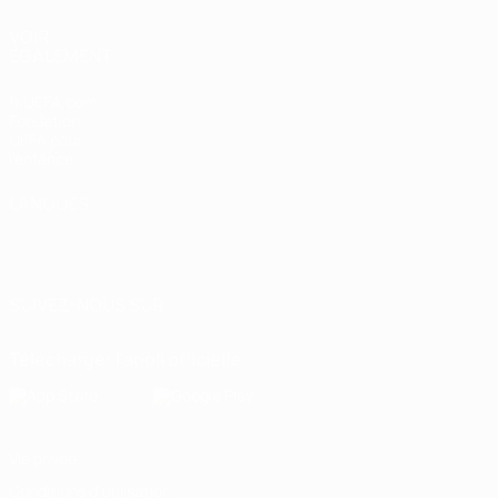
VOIR
ÉGALEMENT
fr.UEFA.com
Fondation
UEFA pour
l'enfance
LANGUES
Français
English
Français
Deutsch
Русский
Español
Italiano
Português
العربية
SUIVEZ-NOUS SUR
Télécharger l'appli officielle
Vie privée
Conditions d'utilisation