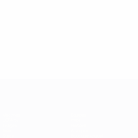
UEFA Champions League
Matches
Équipes
UEFA.tv
Infos
Tirages
Histoire
Jeux
À propos
Stats
Boutique (clubs)