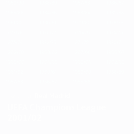
1989/90
1988/89
1987/88
1986/87
1985/86
1984/85
1983/84
1982/83
1981/82
1980/81
1979/80
1978/79
1977/78
1976/77
1975/76
1974/75
1973/74
1972/73
1971/72
1970/71
1969/70
1968/69
1967/68
1966/67
1965/66
1964/65
1963/64
1962/63
1961/62
1960/61
1959/60
1958/59
1957/58
1956/57
1955/56
Real Madrid
VAINQUEUR
UEFA Champions League
2001/02