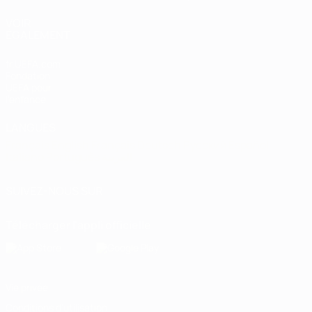
VOIR
ÉGALEMENT
fr.UEFA.com
Fondation
UEFA pour
l'enfance
LANGUES
Français
English
Français
Deutsch
Русский
Español
Italiano
Português
العربية
SUIVEZ-NOUS SUR
Télécharger l'appli officielle
Vie privée
Conditions d'utilisation