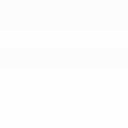
Accueil
Matches
Groupes
Stats
Clubs
Matches - 2001/02