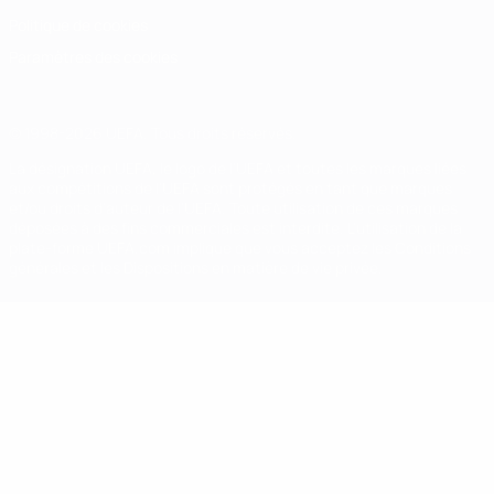
Politique de cookies
Paramètres des cookies
© 1998-2026 UEFA. Tous droits réservés.
La désignation UEFA, le logo de l'UEFA et toutes les marques liées
aux compétitions de l'UEFA sont protégés en tant que marques
et/ou droits d'auteur de l'UEFA. Toute utilisation de ces marques
déposées à des fins commerciales est interdite. L'utilisation de la
plate-forme UEFA.com implique que vous acceptez les Conditions
générales et les Dispositions en matière de vie privée.