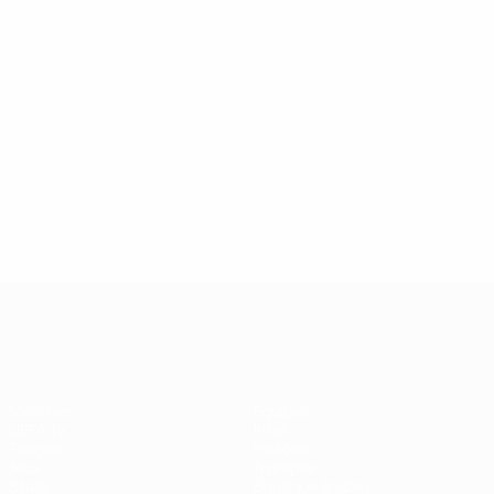
UEFA Champions League
Matches
Équipes
UEFA.tv
Infos
Tirages
Histoire
Jeux
À propos
Stats
Boutique (clubs)