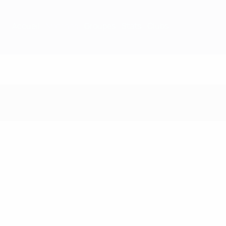
Accueil
Matches
Groupes
Stats
Clubs
Matches - 2000/01