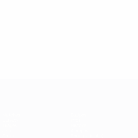
UEFA Champions League
Matches
Équipes
UEFA.tv
Infos
Tirages
Histoire
Jeux
À propos
Stats
Boutique (clubs)