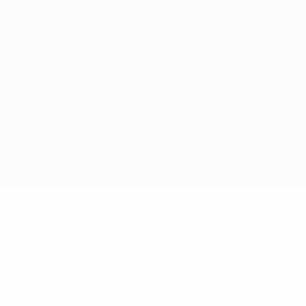
Politique de cookies
Paramètres des cookies
© 1998-2026 UEFA. Tous droits réservés.
La désignation UEFA, le logo de l'UEFA et toutes les marques liées
aux compétitions de l'UEFA sont protégés en tant que marques
et/ou droits d'auteur de l'UEFA. Toute utilisation de ces marques
déposées à des fins commerciales est interdite. L'utilisation de la
plate-forme UEFA.com implique que vous acceptez les Conditions
générales et les Dispositions en matière de vie privée.