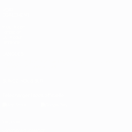
VOIR
ÉGALEMENT
fr.UEFA.com
Fondation
UEFA pour
l'enfance
LANGUES
Français
English
Français
Deutsch
Русский
Español
Italiano
Português
العربية
SUIVEZ-NOUS SUR
Télécharger l'appli officielle
Vie privée
Conditions d'utilisation