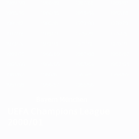
1989/90
1988/89
1987/88
1986/87
1985/86
1984/85
1983/84
1982/83
1981/82
1980/81
1979/80
1978/79
1977/78
1976/77
1975/76
1974/75
1973/74
1972/73
1971/72
1970/71
1969/70
1968/69
1967/68
1966/67
1965/66
1964/65
1963/64
1962/63
1961/62
1960/61
1959/60
1958/59
1957/58
1956/57
1955/56
Bayern München
VAINQUEUR
UEFA Champions League
2000/01