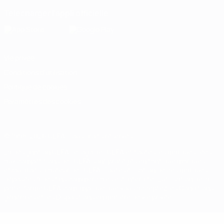
Télécharger l'appli officielle
Vie privée
Conditions d'utilisation
Politique de cookies
Paramètres des cookies
© 1998-2026 UEFA. Tous droits réservés.
La désignation UEFA, le logo de l'UEFA et toutes les marques liées
aux compétitions de l'UEFA sont protégés en tant que marques
et/ou droits d'auteur de l'UEFA. Toute utilisation de ces marques
déposées à des fins commerciales est interdite. L'utilisation de la
plate-forme UEFA.com implique que vous acceptez les Conditions
générales et les Dispositions en matière de vie privée.