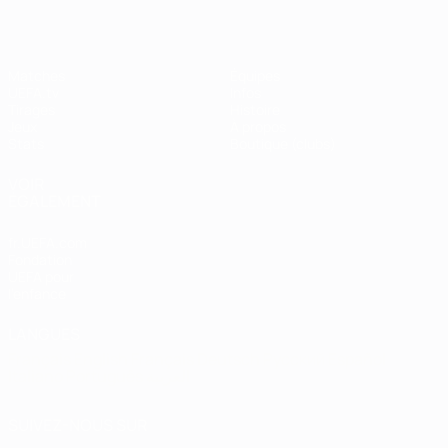
Matches
Équipes
UEFA.tv
Infos
Tirages
Histoire
Jeux
À propos
Stats
Boutique (clubs)
VOIR
ÉGALEMENT
fr.UEFA.com
Fondation
UEFA pour
l'enfance
LANGUES
Français
English
Français
Deutsch
Русский
Español
Italiano
Português
العربية
SUIVEZ-NOUS SUR