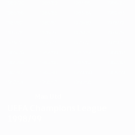
1989/90
1988/89
1987/88
1986/87
1985/86
1984/85
1983/84
1982/83
1981/82
1980/81
1979/80
1978/79
1977/78
1976/77
1975/76
1974/75
1973/74
1972/73
1971/72
1970/71
1969/70
1968/69
1967/68
1966/67
1965/66
1964/65
1963/64
1962/63
1961/62
1960/61
1959/60
1958/59
1957/58
1956/57
1955/56
Man Utd
VAINQUEUR
UEFA Champions League
1998/99