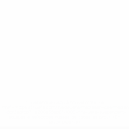
* Suspendue jusqu'à nouvel ordre. <a
href='https://fr.uefa.com/insideuefa/mediaservices/media
148df3adfcb7-1e200e38ed6f-1000--fifa-uefa-suspendem-
equipas-e-seleccoes-russas-de-todas-as-prov/' >En
savoir plus</a>