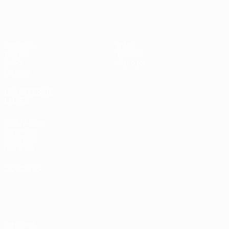
EURO féminin des moins de 17 ans d
Matches
Infos
Tirages
Histoire
Vidéo
À propos
Équipes
LES SITES DE
L'UEFA
fr.UEFA.com
Fondation
UEFA pour
l'enfance
LANGUES
Français
English
Français
Deutsch
Русский
Español
Italiano
Português
Vie privée