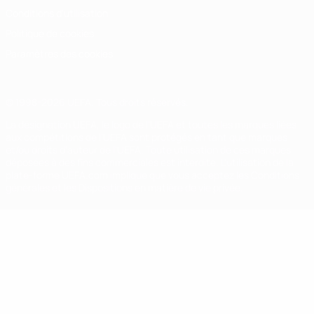
Conditions d'utilisation
Politique de cookies
Paramètres des cookies
© 1998-2026 UEFA. Tous droits réservés.
La désignation UEFA, le logo de l'UEFA et toutes les marques liées
aux compétitions de l'UEFA sont protégés en tant que marques
et/ou droits d'auteur de l'UEFA. Toute utilisation de ces marques
déposées à des fins commerciales est interdite. L'utilisation de la
plate-forme UEFA.com implique que vous acceptez les Conditions
générales et les Dispositions en matière de vie privée.