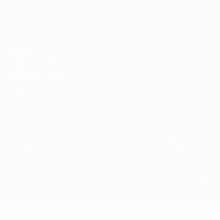
Français
English
Français
Deutsch
Русский
Español
Italiano
Português
Vie privée
Conditions d'utilisation
Politique de cookies
Paramètres des cookies
© 1998-2026 UEFA. Tous droits réservés.
La désignation UEFA, le logo de l'UEFA et toutes les marques liées
aux compétitions de l'UEFA sont protégés en tant que marques
et/ou droits d'auteur de l'UEFA. Toute utilisation de ces marques
déposées à des fins commerciales est interdite. L'utilisation de la
plate-forme UEFA.com implique que vous acceptez les Conditions
générales et les Dispositions en matière de vie privée.