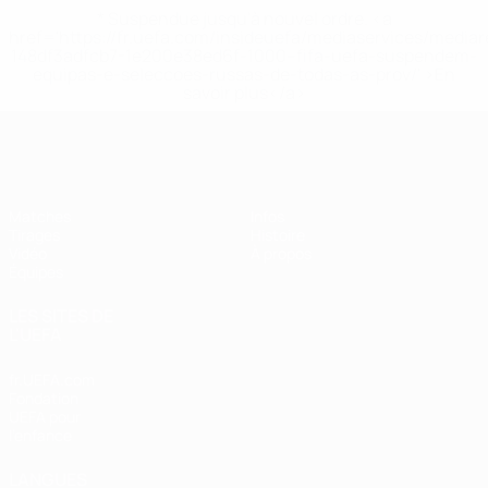
* Suspendue jusqu'à nouvel ordre. <a
href='https://fr.uefa.com/insideuefa/mediaservices/media
148df3adfcb7-1e200e38ed6f-1000--fifa-uefa-suspendem-
equipas-e-seleccoes-russas-de-todas-as-prov/' >En
savoir plus</a>
EURO féminin des moins de 17 ans d
Matches
Infos
Tirages
Histoire
Vidéo
À propos
Équipes
LES SITES DE
L'UEFA
fr.UEFA.com
Fondation
UEFA pour
l'enfance
LANGUES