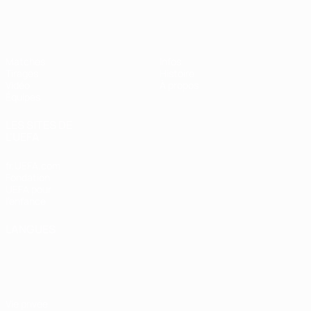
EURO féminin des moins de 17 ans d
Matches
Infos
Tirages
Histoire
Vidéo
À propos
Équipes
LES SITES DE
L'UEFA
fr.UEFA.com
Fondation
UEFA pour
l'enfance
LANGUES
Français
English
Français
Deutsch
Русский
Español
Italiano
Português
Vie privée