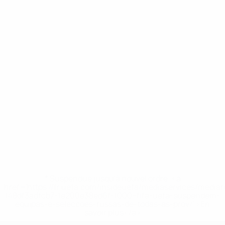
* Suspendue jusqu'à nouvel ordre. <a
href='https://fr.uefa.com/insideuefa/mediaservices/media
148df3adfcb7-1e200e38ed6f-1000--fifa-uefa-suspendem-
equipas-e-seleccoes-russas-de-todas-as-prov/' >En
savoir plus</a>