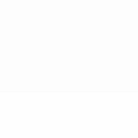
Conditions d'utilisation
Politique de cookies
Paramètres des cookies
© 1998-2026 UEFA. Tous droits réservés.
La désignation UEFA, le logo de l'UEFA et toutes les marques liées
aux compétitions de l'UEFA sont protégés en tant que marques
et/ou droits d'auteur de l'UEFA. Toute utilisation de ces marques
déposées à des fins commerciales est interdite. L'utilisation de la
plate-forme UEFA.com implique que vous acceptez les Conditions
générales et les Dispositions en matière de vie privée.