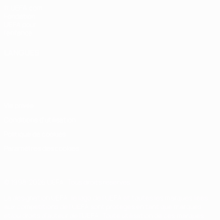
fr.UEFA.com
Fondation
UEFA pour
l'enfance
LANGUES
Français
English
Français
Deutsch
Русский
Español
Italiano
Português
Vie privée
Conditions d'utilisation
Politique de cookies
Paramètres des cookies
© 1998-2026 UEFA. Tous droits réservés.
La désignation UEFA, le logo de l'UEFA et toutes les marques liées
aux compétitions de l'UEFA sont protégés en tant que marques
et/ou droits d'auteur de l'UEFA. Toute utilisation de ces marques