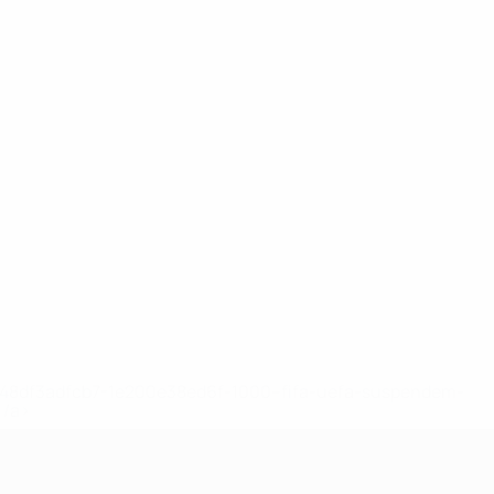
2-148df3adfcb7-1e200e38ed6f-1000--fifa-uefa-suspendem-
</a>