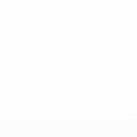
* Suspendue jusqu'à nouvel ordre. <a href='https://fr
equ
EURO féminin des moins de 17 ans d