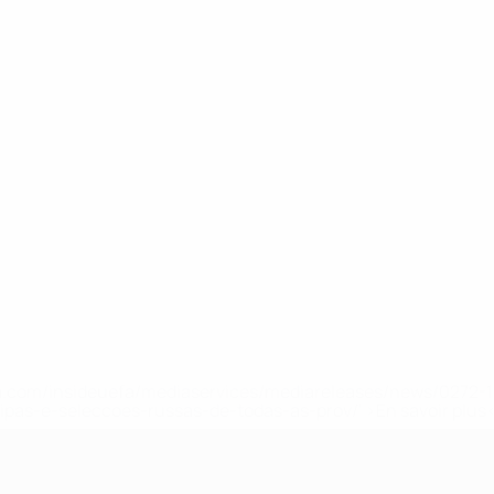
.uefa.com/insideuefa/mediaservices/mediareleases/news/027
ipas-e-seleccoes-russas-de-todas-as-prov/' >En savoir plus
e l’UEFA