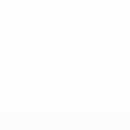
* Suspendue jusqu'à nouvel ordre. <a href='https://fr
equ
EURO féminin des moins de 17 ans d