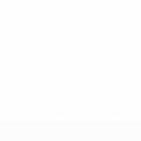
2-148df3adfcb7-1e200e38ed6f-1000--fifa-uefa-suspendem-
</a>