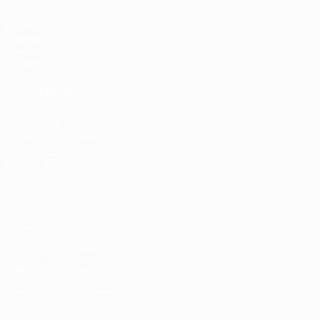
Matches
Tirages
Vidéo
Équipes
LES SITES DE L'UEFA
fr.UEFA.com
Fondation UEFA pour l'enfance
LANGUES
Français
English
Français
Deutsch
Русский
Español
Italiano
Vie privée
Conditions d'utilisation
Politique de cookies
Paramètres des cookies