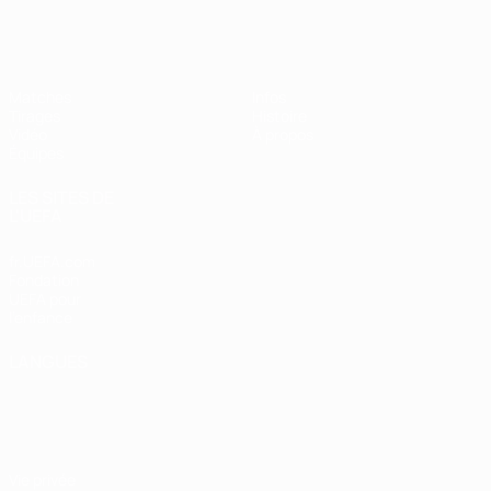
EURO féminin des moins de 17 ans d
Matches
Infos
Tirages
Histoire
Vidéo
À propos
Équipes
LES SITES DE
L'UEFA
fr.UEFA.com
Fondation
UEFA pour
l'enfance
LANGUES
Français
English
Français
Deutsch
Русский
Español
Italiano
Português
Vie privée