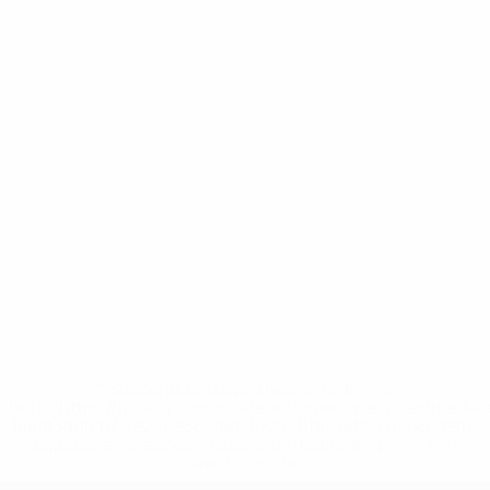
* Suspendue jusqu'à nouvel ordre. <a
href='https://fr.uefa.com/insideuefa/mediaservices/media
148df3adfcb7-1e200e38ed6f-1000--fifa-uefa-suspendem-
equipas-e-seleccoes-russas-de-todas-as-prov/' >En
savoir plus</a>