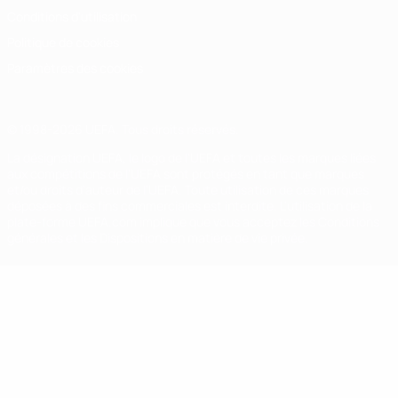
Conditions d'utilisation
Politique de cookies
Paramètres des cookies
© 1998-2026 UEFA. Tous droits réservés.
La désignation UEFA, le logo de l'UEFA et toutes les marques liées
aux compétitions de l'UEFA sont protégés en tant que marques
et/ou droits d'auteur de l'UEFA. Toute utilisation de ces marques
déposées à des fins commerciales est interdite. L'utilisation de la
plate-forme UEFA.com implique que vous acceptez les Conditions
générales et les Dispositions en matière de vie privée.