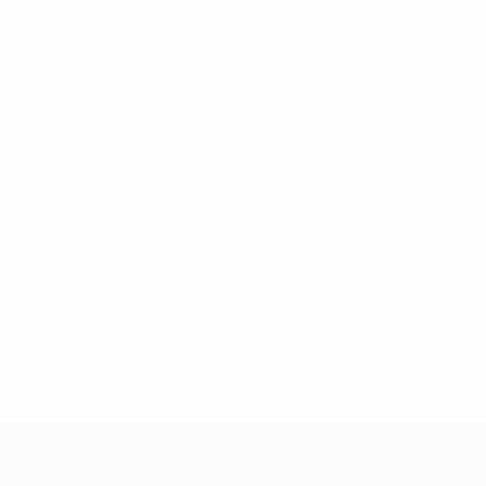
2-148df3adfcb7-1e200e38ed6f-1000--fifa-uefa-suspendem-
</a>