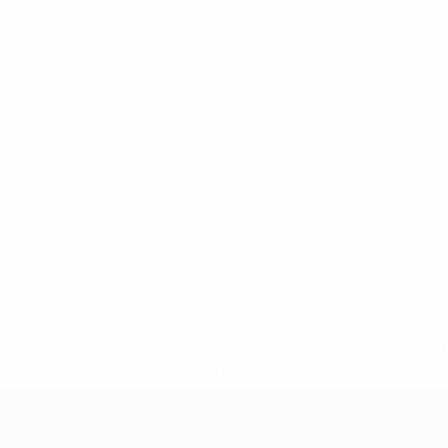
.uefa.com/insideuefa/mediaservices/mediareleases/news/027
ipas-e-seleccoes-russas-de-todas-as-prov/' >En savoir plus
e l’UEFA