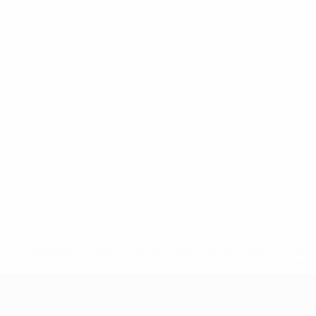
* Suspendue jusqu'à nouvel ordre. <a href='https://fr
equ
EURO féminin des moins de 17 ans d