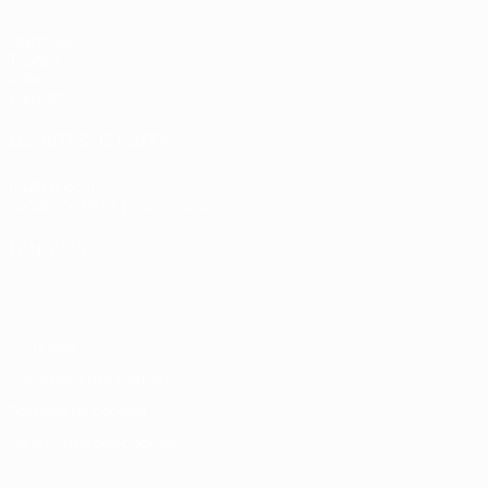
Matches
Tirages
Vidéo
Équipes
LES SITES DE L'UEFA
fr.UEFA.com
Fondation UEFA pour l'enfance
LANGUES
Français
English
Français
Deutsch
Русский
Español
Italiano
Vie privée
Conditions d'utilisation
Politique de cookies
Paramètres des cookies