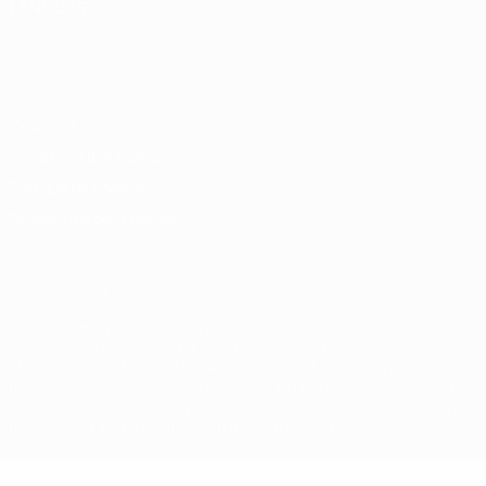
LANGUES
Français
English
Français
Deutsch
Русский
Español
Italiano
Português
Vie privée
Conditions d'utilisation
Politique de cookies
Paramètres des cookies
© 1998-2026 UEFA. Tous droits réservés.
La désignation UEFA, le logo de l'UEFA et toutes les marques liées
aux compétitions de l'UEFA sont protégés en tant que marques
et/ou droits d'auteur de l'UEFA. Toute utilisation de ces marques
déposées à des fins commerciales est interdite. L'utilisation de la
plate-forme UEFA.com implique que vous acceptez les Conditions
générales et les Dispositions en matière de vie privée.