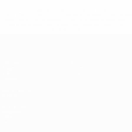
* Suspendue jusqu'à nouvel ordre. <a
href='https://fr.uefa.com/insideuefa/mediaservices/media
148df3adfcb7-1e200e38ed6f-1000--fifa-uefa-suspendem-
equipas-e-seleccoes-russas-de-todas-as-prov/' >En
savoir plus</a>
EURO féminin des moins de 17 ans d
Matches
Infos
Tirages
Histoire
Vidéo
À propos
Équipes
LES SITES DE
L'UEFA
fr.UEFA.com
Fondation
UEFA pour
l'enfance