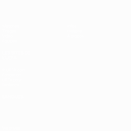
EURO féminin des moins de 17 ans d
Matches
Infos
Tirages
Histoire
Vidéo
À propos
Équipes
LES SITES DE
L'UEFA
fr.UEFA.com
Fondation
UEFA pour
l'enfance
LANGUES
Français
English
Français
Deutsch
Русский
Español
Italiano
Português
Vie privée