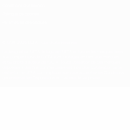
Conditions d'utilisation
Politique de cookies
Paramètres des cookies
© 1998-2026 UEFA. Tous droits réservés.
La désignation UEFA, le logo de l'UEFA et toutes les marques liées
aux compétitions de l'UEFA sont protégés en tant que marques
et/ou droits d'auteur de l'UEFA. Toute utilisation de ces marques
déposées à des fins commerciales est interdite. L'utilisation de la
plate-forme UEFA.com implique que vous acceptez les Conditions
générales et les Dispositions en matière de vie privée.