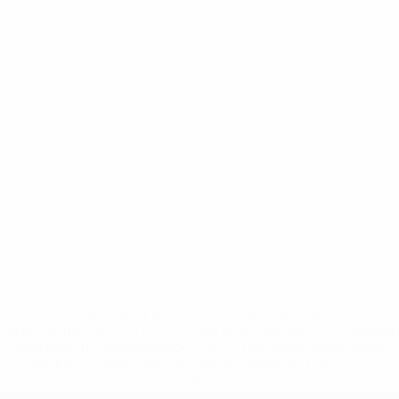
* Suspendue jusqu'à nouvel ordre. <a
href='https://fr.uefa.com/insideuefa/mediaservices/media
148df3adfcb7-1e200e38ed6f-1000--fifa-uefa-suspendem-
equipas-e-seleccoes-russas-de-todas-as-prov/' >En
savoir plus</a>