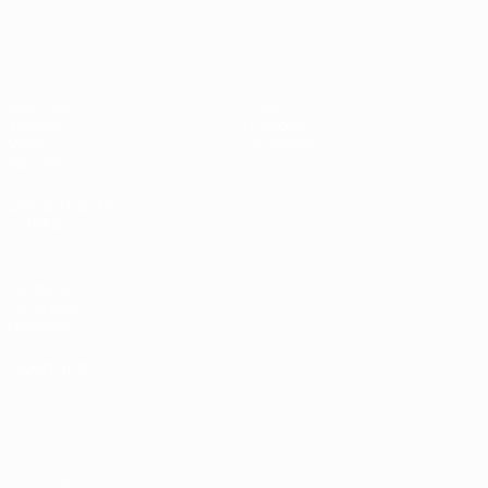
EURO féminin des moins de 17 ans d
Matches
Infos
Tirages
Histoire
Vidéo
À propos
Équipes
LES SITES DE
L'UEFA
fr.UEFA.com
Fondation
UEFA pour
l'enfance
LANGUES
Français
English
Français
Deutsch
Русский
Español
Italiano
Português
Vie privée