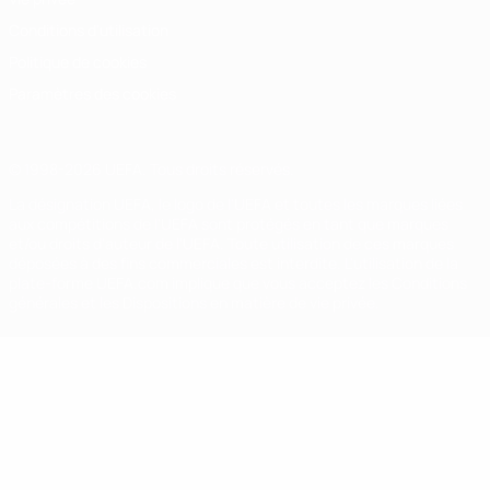
Conditions d'utilisation
Politique de cookies
Paramètres des cookies
© 1998-2026 UEFA. Tous droits réservés.
La désignation UEFA, le logo de l'UEFA et toutes les marques liées
aux compétitions de l'UEFA sont protégés en tant que marques
et/ou droits d'auteur de l'UEFA. Toute utilisation de ces marques
déposées à des fins commerciales est interdite. L'utilisation de la
plate-forme UEFA.com implique que vous acceptez les Conditions
générales et les Dispositions en matière de vie privée.