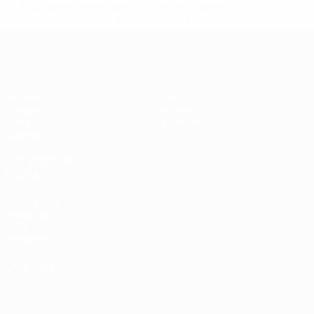
equipas-e-seleccoes-russas-de-todas-as-prov/' >En
savoir plus</a>
EURO féminin des moins de 17 ans d
Matches
Infos
Tirages
Histoire
Vidéo
À propos
Équipes
LES SITES DE
L'UEFA
fr.UEFA.com
Fondation
UEFA pour
l'enfance
LANGUES
Français
English
Français
Deutsch
Русский
Español
Italiano
Português