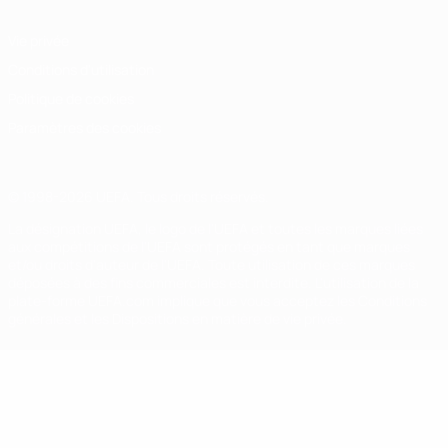
Vie privée
Conditions d'utilisation
Politique de cookies
Paramètres des cookies
© 1998-2026 UEFA. Tous droits réservés.
La désignation UEFA, le logo de l'UEFA et toutes les marques liées
aux compétitions de l'UEFA sont protégés en tant que marques
et/ou droits d'auteur de l'UEFA. Toute utilisation de ces marques
déposées à des fins commerciales est interdite. L'utilisation de la
plate-forme UEFA.com implique que vous acceptez les Conditions
générales et les Dispositions en matière de vie privée.