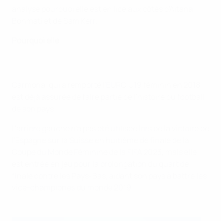
analyse pourquoi elle est en lice aux côtés d'Aitana
Bonmatí et de Sam Kerr.
Pourquoi elle
Carmona, qui a remporté l'EURO U19 féminin en 2018,
est déjà assurée de faire partie de l'histoire du football
de son pays.
L'arrière gauche n'a pas été utilisée lors de la victoire de
l'Espagne sur la Suisse en huitième de finale de la
Coupe du Monde Féminine de la FIFA 2023, mais elle
est entrée en jeu pour la prolongation du quart de
finale contre les Pays-Bas, aidant son pays à battre les
vice-championes du monde 2019.