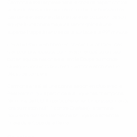
Carmona a été rappelée dans le onze de départ contre
la Suède dans le dernier carré, portant le brassard de
capitaine et assurant la première participation de son
équipe à une finale majeure senior grâce à une
e
superbe frappe à l'entrée de la surface à la 89
minute.
Elle a fait mieux en finale en scellant la victoire : pas
mal pour une joueuse qui n'avait marqué qu'un seul
but en équipe nationale avant la Coupe du monde.
Quelques instants plus tard, Carmona apprenait le
décès de son père.
Carmona a réalisé une bonne saison en club avec le
Real Madrid, qui a participé à la Ligue des champions
féminine de l'UEFA (particulièrement impressionnante
lors du match nul 1-1 contre Chelsea), a terminé
deuxième derrière Barcelone en Liga et a atteint la
finale de la Copa de la Reina.