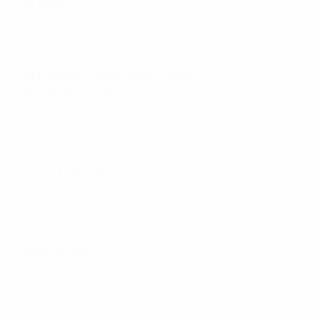
Sa saison
Trophée
Coupe du Monde Féminine de la FIFA
UEFA Women's Champions League
(dont le tour 1 et 2)
Matches : 8
Buts : 1
Passes : 0
Coupe du Monde
Matches : 6
Buts : 2
Passes: 0
Championnat
Matches : 26
Buts : 3
Passes : 1