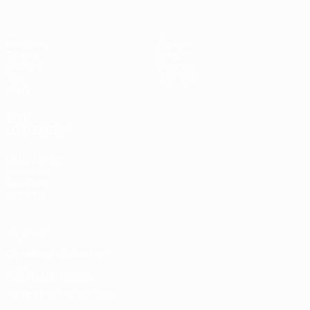
Matches
Équipes
Tirages
Infos
UEFA.tv
Histoire
Jeux
À propos
Stats
VOIR
ÉGALEMENT
fr.UEFA.com
Fondation
UEFA pour
l'enfance
Vie privée
Conditions d'utilisation
Politique de cookies
Paramètres des cookies