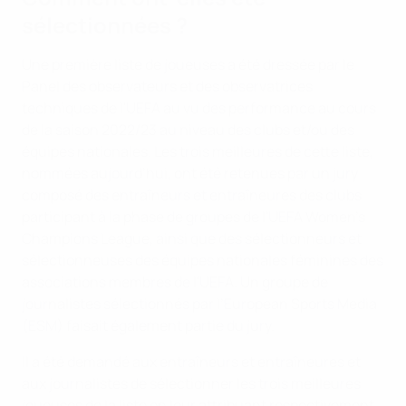
sélectionnées ?
Une première liste de joueuses a été dressée par le
Panel des observateurs et des observatrices
techniques de l'UEFA au vu des performance au cours
de la saison 2022/23 au niveau des clubs et/ou des
équipes nationales. Les trois meilleures de cette liste,
nommées aujourd’hui, ont été retenues par un jury
composé des entraîneurs et entraîneures des clubs
participant à la phase de groupes de l'UEFA Women's
Champions League, ainsi que des sélectionneurs et
sélectionneuses des équipes nationales féminines des
associations membres de l'UEFA. Un groupe de
journalistes sélectionnés par l’European Sports Media
(ESM) faisait également partie du jury.
Il a été demandé aux entraîneurs et entraîneures et
aux journalistes de sélectionner les trois meilleures
joueuses de la liste en leur attribuant respectivement