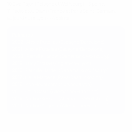
10
Ewa Pajor (Pologne et Wolfsburg) - 5 points
11
Kadidiatou Diani (France et Paris Saint-Germain,
aujourd'hui à Lyon) - 4 points
Palmarès
2022
: Alexia Putellas (Espagne/Barcelone)
2021
: Alexia Putellas (Espagne/Barcelone)
2020
: Pernille Harder (Danemark/Wolfsburg)
2019
: Lucy Bronze (Angleterre/Lyon)
2018
: Pernille Harder (Danemark/Wolfsburg)
2017
: Lieke Martens (Pays-Bas/Linköping)
2016
: Ada Hegerberg (Norvège/Lyon)
2015
: Célia Šašić (Allemagne/Francfort)
2014
: Nadine Kessler (Allemagne/Wolfsburg)
2013
: Nadine Angerer (Allemagne/Francfort)