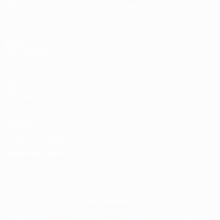
UEFA.tv
Histoire
Jeux
À propos
Stats
VOIR
ÉGALEMENT
fr.UEFA.com
Fondation
UEFA pour
l'enfance
Vie privée
Conditions d'utilisation
Politique de cookies
Paramètres des cookies
© 1998-2026 UEFA. Tous droits réservés.
La désignation UEFA, le logo de l'UEFA et toutes les marques liées