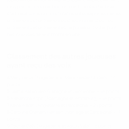
cinq points, trois points et un point. Le résultat final
était basé sur le nombre total de votes exprimés par les
entraîneurs et entraîneures et les journalistes. Les
entraîneurs et entraîneures ne pouvaient voter pour
des joueuses de leur propre équipe.
Classement des autres joueuses
ayant reçu des voix
4
Mary Earps (Angleterre et Manchester United) - 55
points
5
Salma Paralluelo (Espagne et Barcelone) - 48 points
5
Alexandra Popp (Allemagne et Wolfsburg) - 48 points
7
Keira Walsh (Angleterre et Barcelone) - 24 points
8
Caroline Graham Hansen (Norvège et Barcelone) - 11
points
9
Rachel Daly (Angleterre et Aston Villa) - 8 points