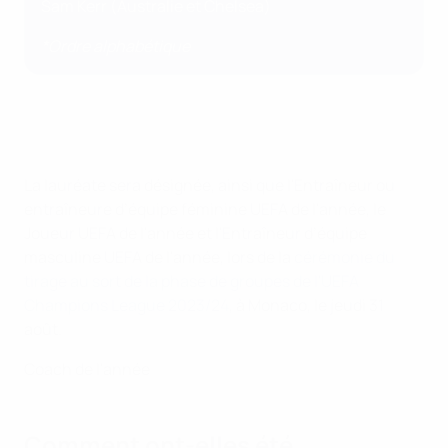
Sam Kerr (Australie et Chelsea)
*Ordre alphabétique
La lauréate sera désignée, ainsi que l'Entraîneur ou
entraîneure d’équipe féminine UEFA de l'année, le
Joueur UEFA de l'année et l'Entraîneur d’équipe
masculine UEFA de l'année, lors de la
cérémonie du
tirage au sort de la phase de groupes de l'UEFA
Champions League 2023/24
, à Monaco, le jeudi 31
août.
Coach de l'année
Comment ont-elles été