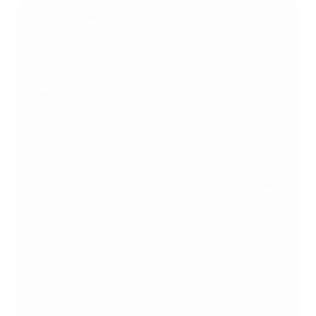
Le classement complet
1 Alexia Putellas (Barcelone/Espagne) – 97 points
2 Beth Mead (Arsenal/Angleterre) – 84 points
3 Lena Oberdorf (Wolfsburg/Allemagne) – 47
points
4 Alex Popp (Wolfsburg/Allemagne) – 35 points
5 Aitana Bonmatí (Barcelone/Espagne) – 25
points
6 Keira Walsh (Manchester City/Angleterre) – 18
points
7 Leah Williamson (Arsenal/Angleterre) – 17 points
8= Ada Hegerberg (Lyon/Norvège) – 12 points
8= Wendie Renard (Lyon/France) – 12 points
10 Lina Magull (Bayern Munich/Allemagne) – 10
points
11 Delphine Cascarino (Lyon/France) – 9 points
12= Amandine Henry (Lyon) – 8 points
12= Mapi León (Barcelone/Espagne) – 8 points