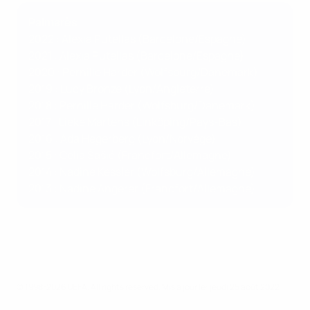
Palmarès
2022 : Alexia Putellas (Barcelone/Espagne)
2021 : Alexia Putellas (Barcelone/Espagne)
2020 : Pernille Harder (Wolfsburg/Danemark)
2019 : Lucy Bronze (Lyon/Angleterre)
2018 : Pernille Harder (Wolfsburg/Danemark)
2017 : Lieke Martens (Linköping/Pays-Bas)
2016 : Ada Hegerberg (Lyon/Norvège)
2015 : Célia Šašić (Francfort/Allemagne)
2014 : Nadine Kessler (Wolfsburg/Allemagne)
2013 : Nadine Angerer (Francfort/Allemagne)
© 1998-2026 UEFA. All rights reserved.
Mis à jour le: jeudi 25 août 2022