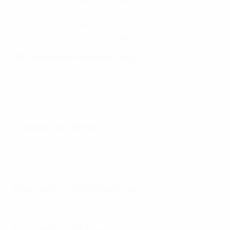
UEFA Women's Champions League : finale
Joueuse de la saison et meilleure buteuse
Championne d'Espagne
Vainqueure de la Coupe d'Espagne
UEFA Women's Champions League
Matches : 10
Buts : 11
Passes décisives: 2
Trophées de Joueuse du match
: 3
Championnat national
matches : 26
buts : 18
Passes décisives: 16
Son match emblématique
En deux minutes, Barcelone 5-1 Wolfsburg
Barcelone 5-1 Wolfsburg