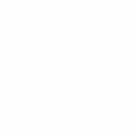
La joueuse espagnole a sorti plusieurs gros matches
cette saison, mais la prestation d'Alexia devant une
foule record de 91 648 personnes lors du match aller de
la demi-finale de l'UEFA Women's Champions League
se détache peut-être. Elle a marqué deux fois et donné
le tempo à son équipe tout au long du match contre
une formation de Wolfsburg qui était menée de quatre
buts au bout de 38 minutes.
Enfant, Alexia assistait régulièrement aux matches du
Camp Nou, mais elle a atteint de nouveaux sommets
lors des deux matches européens du FC Barcelone la
saison dernière. Après le match contre le Real Madrid,
elle a joué du tambour pour faire la fête avec les
supporters et ses performances lors de ces matches
historiques ont bien symbolisé sa saison : un mélange
technique, d'habileté à la finition, de physique et de
mental.