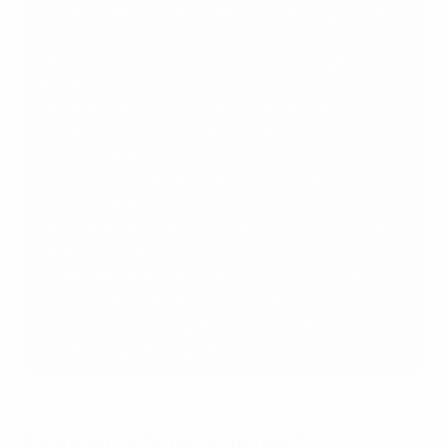
14 Tabea Wassmuth (Wolfsburg/Allemagne) – 6
points
15= Mary Earps (Manchester United/Angleterre) –
5 points
15= Selma Bacha (Lyon/France) – 5 points
17= Sakina Karchaoui (Paris Saint-
Germain/France) – 4 points
17= Marie-Antoinette Katoto (Paris Saint-
Germain/France) – 4 points
19 Merle Frohms (Eintracht Frankfurt, désormais à
Wolfsburg/Allemagne) – 2 points
20 Fridolina Rolfö (Barcelone/Suède) – 1 point
21= Christiane Endler (Lyon/Chili)
21= Marina Hegering (Bayern Munich, désormais
à Wolfsburg/Allemagne)
Pourquoi cette récompense ?