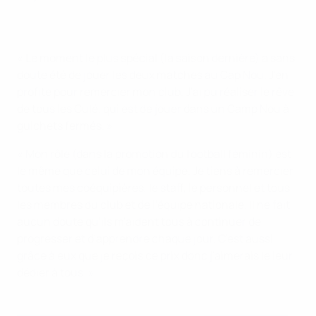
« Le moment le plus spécial (la saison dernière) a sans
doute été de jouer les deux matches au Cap Nou. J'en
profite pour remercier mon club. J'ai pu réaliser le rêve
de tous les Culé, qui est de jouer dans un Camp Nou à
guichets fermés. »
« Mon rôle (dans la promotion du football féminin) est
le même que celui de mon équipe. Je tiens à remercier
toutes mes coéquipières, le staff, le personnel et tous
les membres du club et de l'équipe nationale. Il ne fait
aucun doute qu'ils m'aident tous à continuer de
progresser et d'apprendre chaque jour. C'est aussi
grâce à eux que je reçois ce prix donc j'aimerais le leur
dédier à tous. »