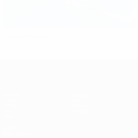
Gros plan, Carmona
UEFA Women's Champions League
Matches
Équipes
Tirages
Infos
UEFA.tv
Histoire
Jeux
À propos
Stats
VOIR
ÉGALEMENT