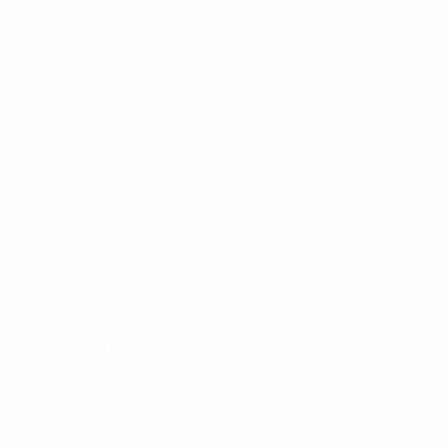
Vainqueure de ce prix l'an dernier, Alexia a amplement
confirmé sa réputation en 2021/22. Encore plus
prolifique en club avec 34 buts, elle a permis à
Barcelone de rafler tous les trophées nationaux et
d'atteindre la finale de l'UEFA Women's Champions
League. Si le but d'Alexia n'a pu empêcher la défaite 3-1
contre Lyon, il a confirmé sa place de Meilleure
buteuse (11 réalisations) et de Joueuse de la saison. Sa
blessure au genou juste avant l'EURO féminin de
l'UEFA 2022 l'a privée de la phase finale et elle va
énormément manquer à son club comme à sa
sélection pendant sa convalescence.
Sa saison 2021/22
Meilleure buteuse, tous les buts d'Alexia Putellas
Résultats