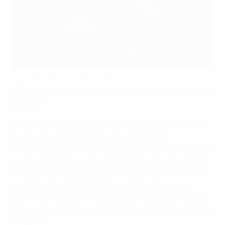
Alexia Putellas, Joueuse de l'année
UEFA
Alexia Putellas a été désignée Joueuse de l'année UEFA
2021/22.
Alexia a déclaré : « Je suis très heureuse de remporter
ce prix pour la seconde année consécutive,
particulièrement en ce moment. Malheureusement, je
ne peux pas faire ce que j'aime le plus (en raison de sa
longue blessure), donc être à nouveau ici me motive.
L'année à venir sera difficile pour moi mais je veux
retrouver le jeu et l'entraînement et pouvoir faire mon
travail, ce qui est ce que j'aime le plus. J'y travaille tous
les jours. »