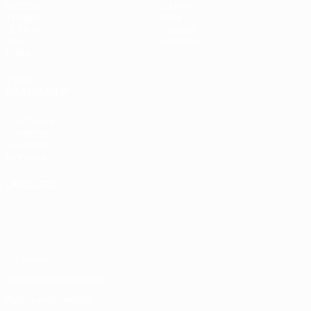
Matches
Équipes
Tirages
Infos
UEFA.tv
Histoire
Jeux
À propos
Stats
VOIR
ÉGALEMENT
fr.UEFA.com
Fondation
UEFA pour
l'enfance
LANGUES
Français
English
Français
Deutsch
Русский
Español
Italiano
Português
Vie privée
Conditions d'utilisation
Politique de cookies