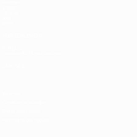
Matches
Tirages
UEFA.tv
Jeux
Stats
VOIR ÉGALEMENT
fr.UEFA.com
Fondation UEFA pour l'enfance
LANGUES
Français
English
Français
Deutsch
Русский
Español
Italiano
Vie privée
Conditions d'utilisation
Politique de cookies
Paramètres des cookies