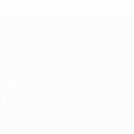
UEFA Women's Champions League
Matches
Équipes
Tirages
Infos
UEFA.tv
Histoire
Jeux
À propos
Stats
VOIR
ÉGALEMENT
fr.UEFA.com
Fondation
UEFA pour
l'enfance
LANGUES