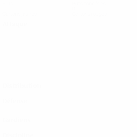
Buts
Buts concédés
0
0
Cartons jaunes
Cartons rouges
Attaque
Distribution
Défense
Gardiens
Discipline