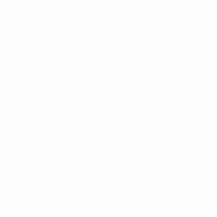
À propos
Associations nationales
Gestion des compétitions
Développement
Durabilité
Infos et médias
DÉCOUVRIR
PLUS
UEFA.tv
MyUEFA
Calendrier des
UC3
matches
Classements
Billets/Hospitalité