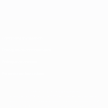
Conditions d'utilisation
Politiques de confidentialité
Politique de cookies
Paramètres des cookies
© 1998-2026 UEFA. Tous droits réservés.
La désignation UEFA, le logo de l'UEFA et toutes les marques liées aux
compétitions de l'UEFA sont protégés en tant que marques et/ou droits
d'auteur de l'UEFA. Toute utilisation de ces marques déposées à des fins