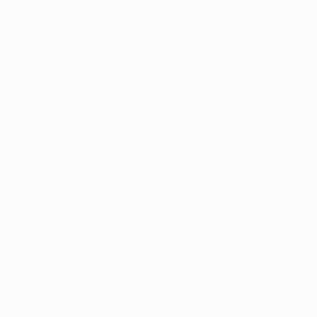
Boutique du
football d'équipes
nationales
Boutique des
compétitions
masculines de
clubs
UEFA Men's Club
Competitions
Memorabilia
LANGUES
Français
English
Français
Deutsch
Русский
Español
Italiano
Português
SUIVEZ-NOUS SUR