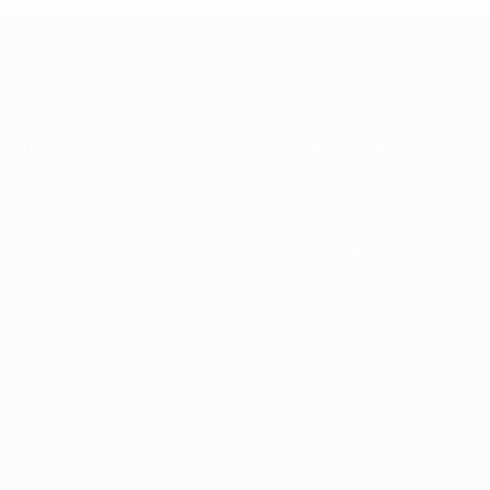
À propos
Associations nationales
Gestion des compétitions
Développement
Durabilité
Infos et médias
DÉCOUVRIR
PLUS
UEFA.tv
MyUEFA
Calendrier des
UC3
matches
Classements