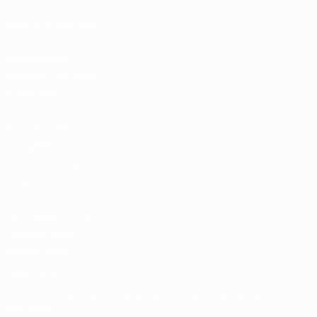
Billets/Hospitalité
Boutique du
football d'équipes
nationales
Boutique des
compétitions
masculines de
clubs
UEFA Men's Club
Competitions
Memorabilia
LANGUES
Français
English
Français
Deutsch
Русский
Español
Italiano
Português