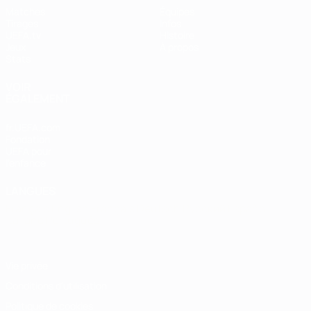
Matches
Équipes
Tirages
Infos
UEFA.tv
Histoire
Jeux
À propos
Stats
VOIR
ÉGALEMENT
fr.UEFA.com
Fondation
UEFA pour
l'enfance
LANGUES
Français
English
Français
Deutsch
Русский
Español
Italiano
Português
Vie privée
Conditions d'utilisation
Politique de cookies