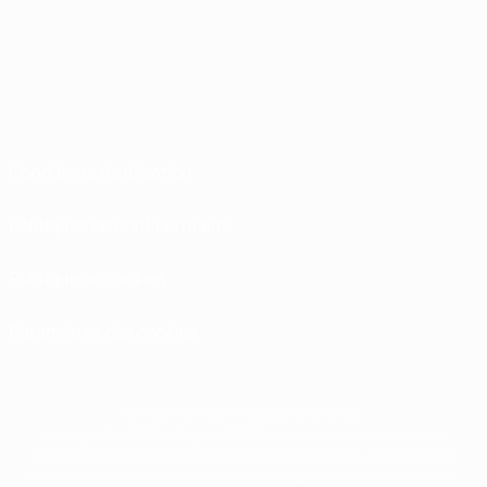
Conditions d'utilisation
Politiques de confidentialité
Politique de cookies
Paramètres des cookies
© 1998-2026 UEFA. Tous droits réservés.
La désignation UEFA, le logo de l'UEFA et toutes les marques liées aux
compétitions de l'UEFA sont protégés en tant que marques et/ou droits
d'auteur de l'UEFA. Toute utilisation de ces marques déposées à des fins