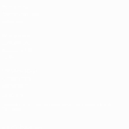
Boutique du
football d'équipes
nationales
Boutique des
compétitions
masculines de
clubs
UEFA Men's Club
Competitions
Memorabilia
LANGUES
Français
English
Français
Deutsch
Русский
Español
Italiano
Português
SUIVEZ-NOUS SUR