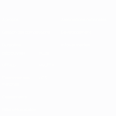
À propos
Associations nationales
Gestion des compétitions
Développement
Durabilité
Infos et médias
DÉCOUVRIR
PLUS
UEFA.tv
MyUEFA
Calendrier des
UC3
matches
Classements
Billets/Hospitalité