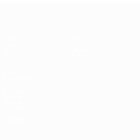
UEFA Women's Champions League
Matches
Équipes
Tirages
Infos
UEFA.tv
Histoire
Jeux
À propos
Stats
VOIR
ÉGALEMENT
fr.UEFA.com
Fondation
UEFA pour
l'enfance
LANGUES
Français
English
Français
Deutsch
Русский
Español
Italiano
Português