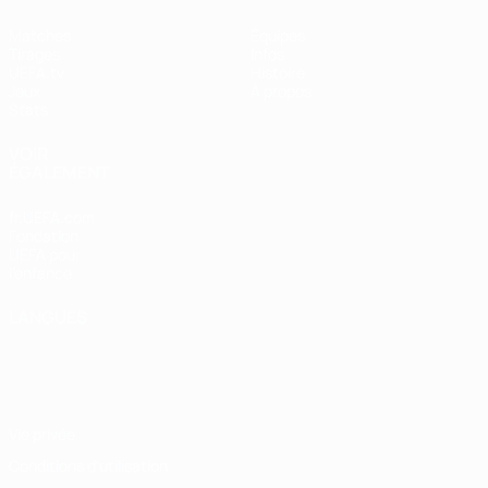
Matches
Équipes
Tirages
Infos
UEFA.tv
Histoire
Jeux
À propos
Stats
VOIR
ÉGALEMENT
fr.UEFA.com
Fondation
UEFA pour
l'enfance
LANGUES
Français
English
Français
Deutsch
Русский
Español
Italiano
Português
Vie privée
Conditions d'utilisation