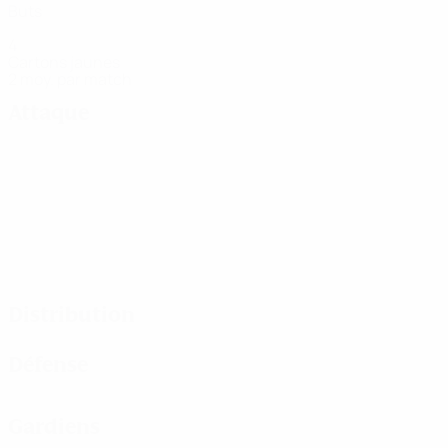
Buts
4
Cartons jaunes
2 moy. par match
Attaque
Distribution
Défense
Gardiens