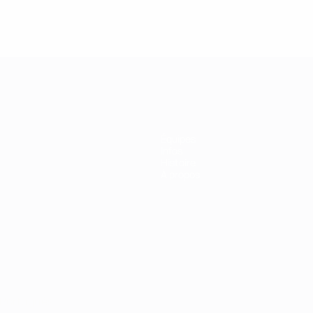
Équipes
Infos
Histoire
À propos
Português