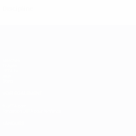
Discipline
UEFA Women's Champions League
Matches
Tirages
UEFA.tv
Jeux
Stats
VOIR ÉGALEMENT
fr.UEFA.com
Fondation UEFA pour l'enfance
LANGUES
Français
English
Français
Deutsch
Русский
Español
Italiano