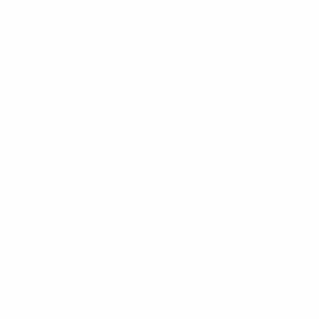
Buts concédés
0,5 moy. par match
0
Cartons rouges