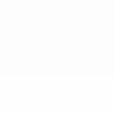
Conditions d'utilisation
Politique de cookies
Paramètres des cookies
© 1998-2026 UEFA. Tous droits réservés.
La désignation UEFA, le logo de l'UEFA et toutes les marques liées
aux compétitions de l'UEFA sont protégés en tant que marques
et/ou droits d'auteur de l'UEFA. Toute utilisation de ces marques
déposées à des fins commerciales est interdite. L'utilisation de la
plate-forme UEFA.com implique que vous acceptez les Conditions
générales et les Dispositions en matière de vie privée.