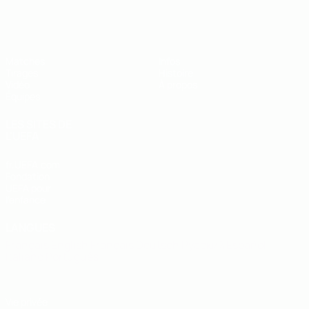
EURO des moins de 19 ans de l’UEFA
Matches
Infos
Tirages
Histoire
Vidéo
À propos
Équipes
LES SITES DE
L'UEFA
fr.UEFA.com
Fondation
UEFA pour
l'enfance
LANGUES
Français
English
Français
Deutsch
Русский
Español
Italiano
Português
Vie privée