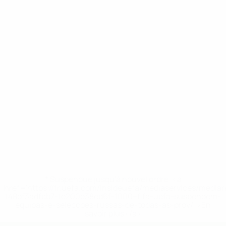
* Suspendue jusqu'à nouvel ordre. <a
href='https://fr.uefa.com/insideuefa/mediaservices/media
148df3adfcb7-1e200e38ed6f-1000--fifa-uefa-suspendem-
equipas-e-seleccoes-russas-de-todas-as-prov/' >En
savoir plus</a>