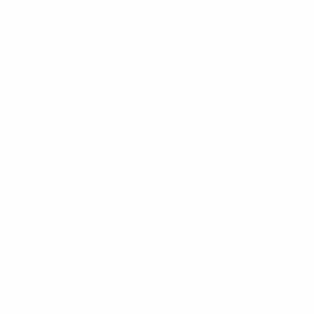
Conditions d'utilisation
Politique de cookies
Paramètres des cookies
© 1998-2026 UEFA. Tous droits réservés.
La désignation UEFA, le logo de l'UEFA et toutes les marques liées
aux compétitions de l'UEFA sont protégés en tant que marques
et/ou droits d'auteur de l'UEFA. Toute utilisation de ces marques
déposées à des fins commerciales est interdite. L'utilisation de la
plate-forme UEFA.com implique que vous acceptez les Conditions
générales et les Dispositions en matière de vie privée.